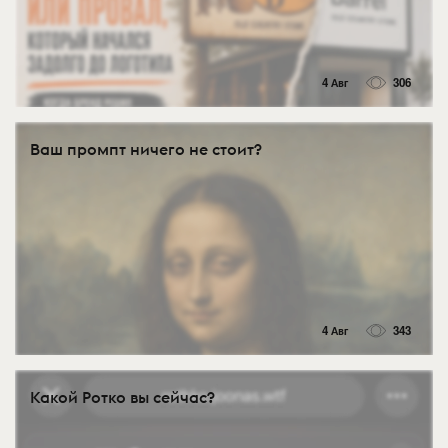
4 Авг
306
Ваш промпт ничего не стоит?
4 Авг
343
Какой Ротко вы сейчас?