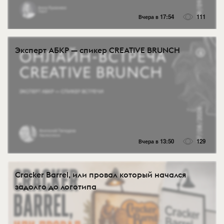
Вчера в 17:54
111
Эксперт АБКР — спикер CREATIVE BRUNCH
Вчера в 13:50
129
Cracker Barrel, или провал который начался
задолго до логотипа