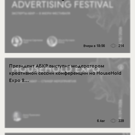
Вчера в 18:56
214
Президент АБКР выступит модератором
креативной сессии конференции на HouseHold
Expo 2...
6 Авг
339