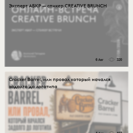
Эксперт АБКР — спикер CREATIVE BRUNCH
6 Авг
320
Cracker Barrel, или провал который начался
задолго до логотипа