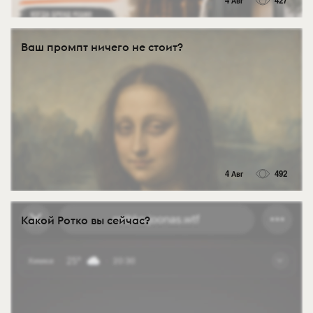
4 Авг
427
Ваш промпт ничего не стоит?
4 Авг
492
Какой Ротко вы сейчас?