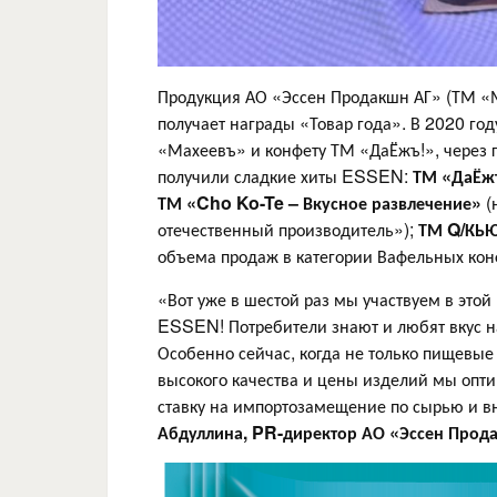
Продукция АО «Эссен Продакшн АГ» (ТМ «М
получает награды «Товар года». В 2020 г
«Махеевъ» и конфету ТМ «ДаЁжъ!», через г
получили сладкие хиты ESSEN:
ТМ «ДаЁж
ТМ «Cho Ko-Te – Вкусное развлечение»
(
отечественный производитель»);
ТМ Q/КЬ
объема продаж в категории Вафельных конф
«Вот уже в шестой раз мы участвуем в это
ESSEN! Потребители знают и любят вкус на
Особенно сейчас, когда не только пищевы
высокого качества и цены изделий мы опт
ставку на импортозамещение по сырью и вн
Абдуллина, PR-директор АО «Эссен Прода