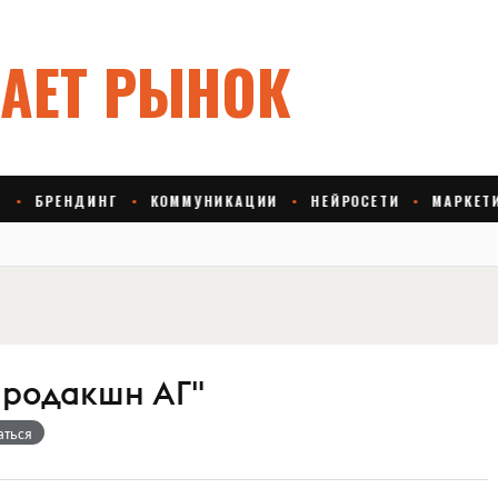
Продакшн АГ"
аться