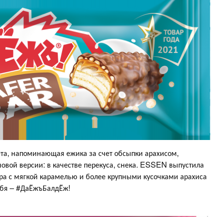
та, напоминающая ежика за счет обсыпки арахисом,
новой версии: в качестве перекуса, снека. ESSEN выпустила
ра с мягкой карамелью и более крупными кусочками арахиса
себя – #ДаЁжъБалдЁж!