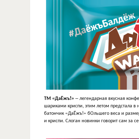
ТМ «ДаЁжъ!»
– легендарная вкусная конфе
шариками криспи, этим летом предстала в 
батончик «ДаЁжъ!» бОльшего веса и разме
и криспи. Слоган новинки говорит сам за 