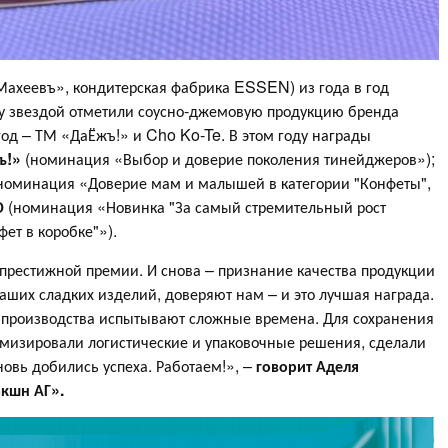
ахеевъ», кондитерская фабрика ESSEN) из года в год
оду звездой отметили соусно-джемовую продукцию бренда
од – ТМ «ДаЁжъ!» и Cho Ko-Te. В этом году награды
ъ!»
(номинация «Выбор и доверие поколения тинейджеров»);
номинация «Доверие мам и малышей в категории "Конфеты",
Ю
(номинация «Новинка "За самый стремительный рост
ет в коробке"»).
й престижной премии. И снова – признание качества продукции
ших сладких изделий, доверяют нам – и это лучшая награда.
е производства испытывают сложные времена. Для сохранения
имизировали логистические и упаковочные решения, сделали
овь добились успеха. Работаем!», –
говорит Аделя
кшн АГ».