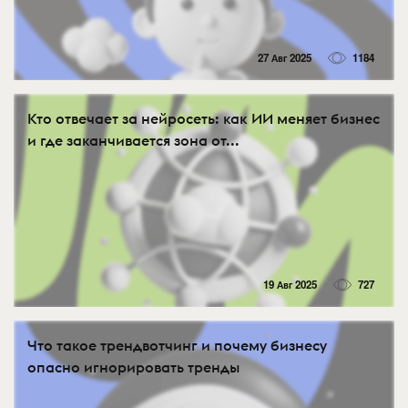
27 Авг 2025
1184
Кто отвечает за нейросеть: как ИИ меняет бизнес
и где заканчивается зона от...
19 Авг 2025
727
Что такое трендвотчинг и почему бизнесу
опасно игнорировать тренды