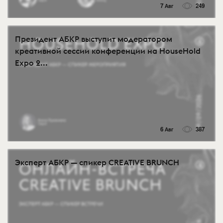
7 Авг
249
Президент АБКР выступит модератором
креативной сессии конференции на HouseHold
Expo 2...
6 Авг
387
Эксперт АБКР — спикер CREATIVE BRUNCH