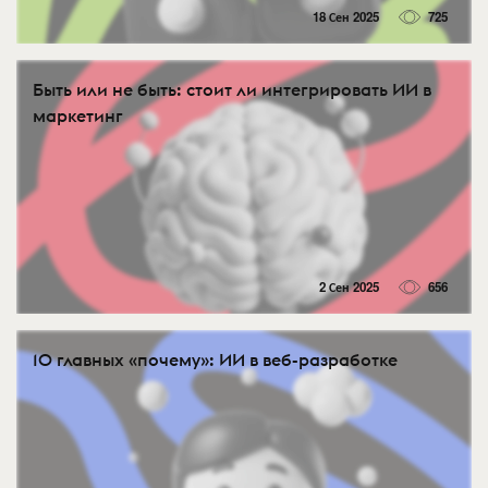
18 Сен 2025
725
Быть или не быть: стоит ли интегрировать ИИ в
маркетинг
2 Сен 2025
656
10 главных «почему»: ИИ в веб-разработке