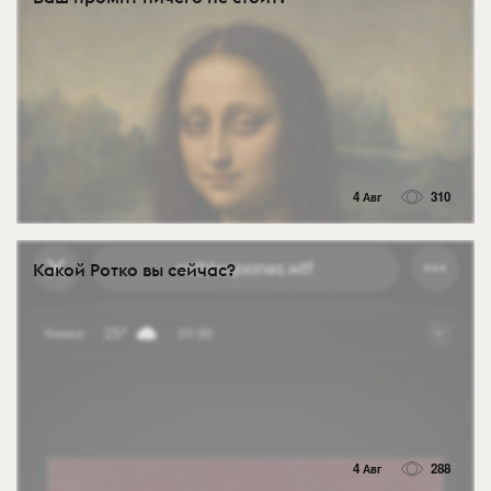
4 Авг
310
Какой Ротко вы сейчас?
4 Авг
288