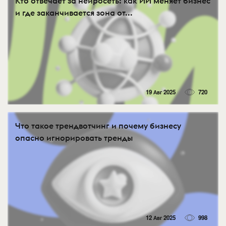
Кто отвечает за нейросеть: как ИИ меняет бизнес
и где заканчивается зона от...
19 Авг 2025
720
Что такое трендвотчинг и почему бизнесу
опасно игнорировать тренды
12 Авг 2025
998