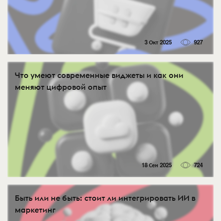
3 Окт 2025
927
Что умеют современные виджеты и как они
меняют цифровой опыт
18 Сен 2025
724
Быть или не быть: стоит ли интегрировать ИИ в
маркетинг