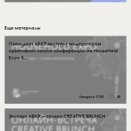
Еще материалы
Президент АБКР выступит модератором
креативной сессии конференции на HouseHold
Expo 2...
Сегодня в 17:54
56
Эксперт АБКР — спикер CREATIVE BRUNCH