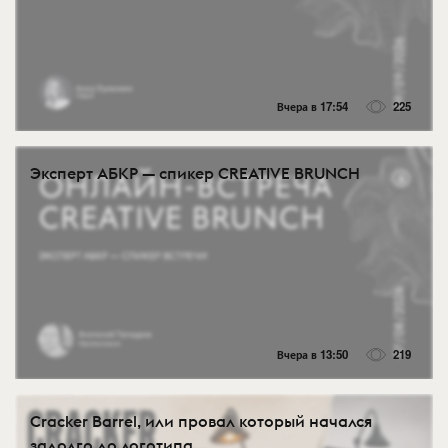
Вчера в 17:54
225
Эксперт АБКР — спикер CREATIVE BRUNCH
Вчера в 13:50
219
Cracker Barrel, или провал который начался
задолго до логотипа