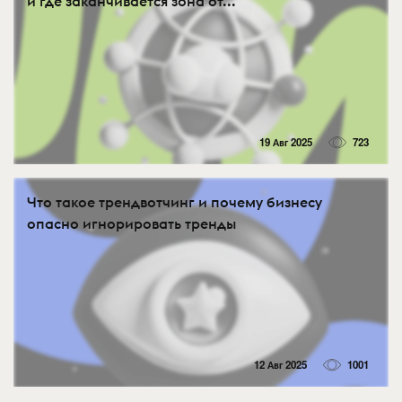
и где заканчивается зона от...
19 Авг 2025
723
Что такое трендвотчинг и почему бизнесу
опасно игнорировать тренды
12 Авг 2025
1001