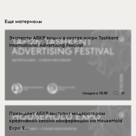
Еще материалы
Эксперты АБКР вошли в состав жюри Tashkent
International Advertising Festival
Сегодня в 18:56
51
Президент АБКР выступит модератором
креативной сессии конференции на HouseHold
Expo 2...