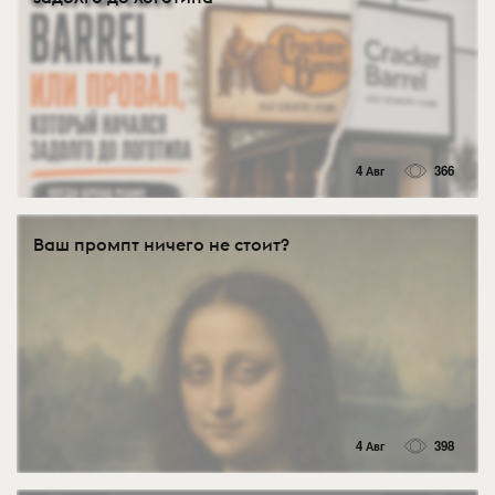
4 Авг
366
Ваш промпт ничего не стоит?
4 Авг
398