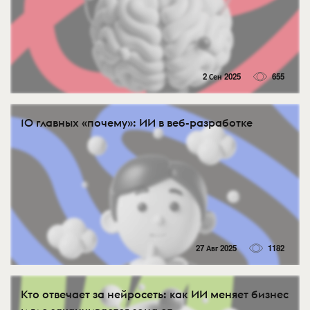
2 Сен 2025
655
10 главных «почему»: ИИ в веб-разработке
27 Авг 2025
1182
Кто отвечает за нейросеть: как ИИ меняет бизнес