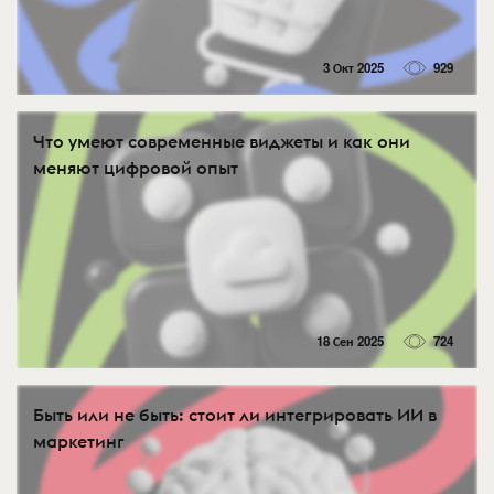
3 Окт 2025
929
Что умеют современные виджеты и как они
меняют цифровой опыт
18 Сен 2025
724
Быть или не быть: стоит ли интегрировать ИИ в
маркетинг