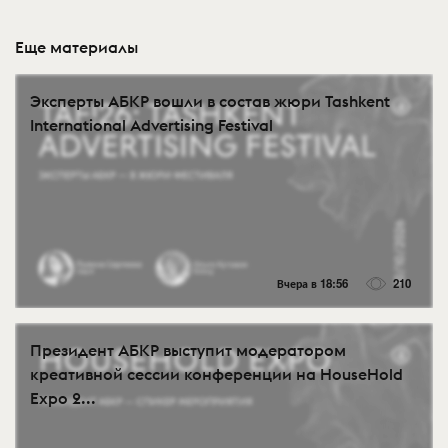
Еще материалы
Эксперты АБКР вошли в состав жюри Tashkent
International Advertising Festival
Вчера в 18:56
210
Президент АБКР выступит модератором
креативной сессии конференции на HouseHold
Expo 2...