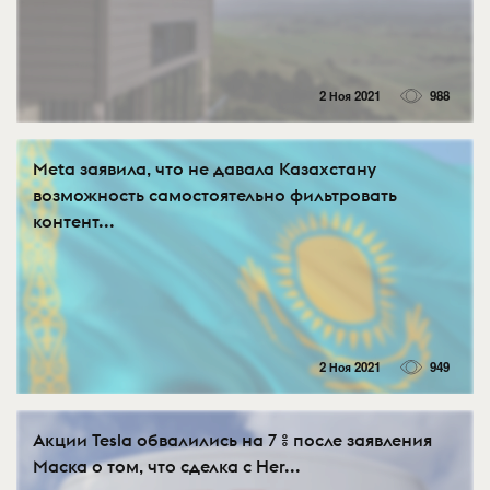
2 Ноя 2021
988
Meta заявила, что не давала Казахстану
возможность самостоятельно фильтровать
контент...
2 Ноя 2021
949
Акции Tesla обвалились на 7 % после заявления
Маска о том, что сделка с Her...