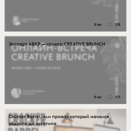
6 Авг
336
Эксперт АБКР — спикер CREATIVE BRUNCH
6 Авг
313
Cracker Barrel, или провал который начался
задолго до логотипа