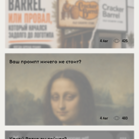
4 Авг
425
Ваш промпт ничего не стоит?
4 Авг
483
Какой Ротко вы сейчас?