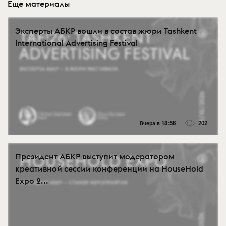
Еще материалы
Эксперты АБКР вошли в состав жюри Tashkent
International Advertising Festival
Вчера в 18:56
202
Президент АБКР выступит модератором
креативной сессии конференции на HouseHold
Expo 2...