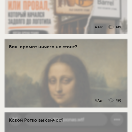
4 Авг
419
Ваш промпт ничего не стоит?
4 Авг
470
Какой Ротко вы сейчас?