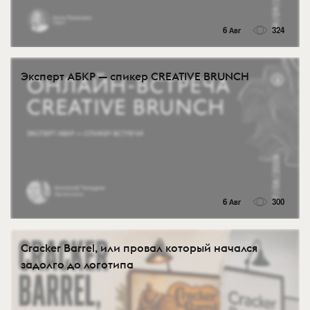
6 Авг
324
Эксперт АБКР — спикер CREATIVE BRUNCH
6 Авг
300
Cracker Barrel, или провал который начался
задолго до логотипа