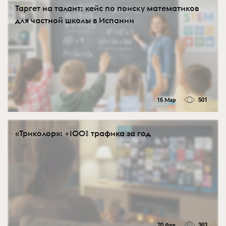
Таргет на талант: кейс по поиску математиков
для частной школы в Испании
16 Мар
501
«Триколор»: +100% трафика за год
20 Фев
363