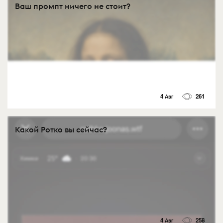
Ваш промпт ничего не стоит?
4 Авг
261
Какой Ротко вы сейчас?
4 Авг
258