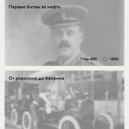
Первые битвы за нефть
7 Мар 2022
12622
От керосина до бензина