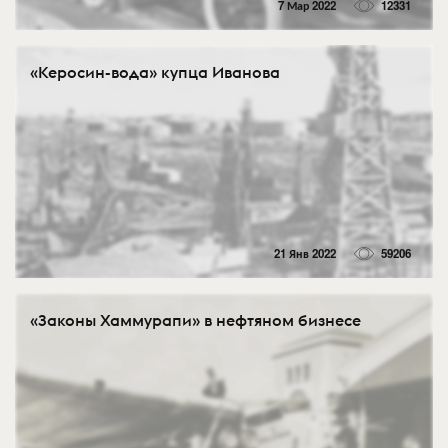
7 Мар 2022
12331
«Керосин-вода» купца Иванова
21 Янв 2022
59206
«Законы Хаммурапи» в нефтяном бизнесе