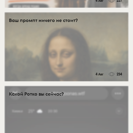
4 Авг
227
Ваш промпт ничего не стоит?
4 Авг
234
Какой Ротко вы сейчас?