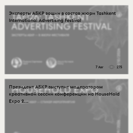
Эксперты АБКР вошли в состав жюри Tashkent
International Advertising Festival
7 Авг
275
Президент АБКР выступит модератором
креативной сессии конференции на HouseHold
Expo 2...