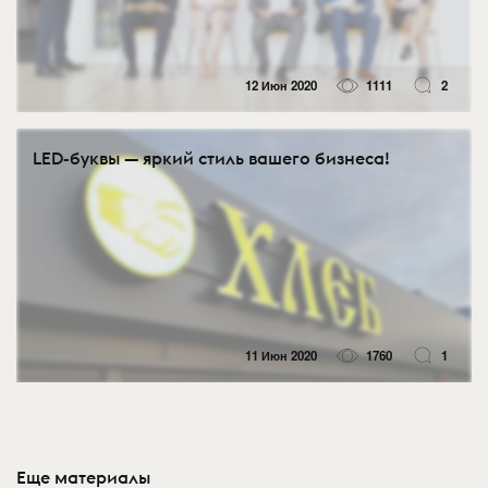
12 Июн 2020
1111
2
LED-буквы — яркий стиль вашего бизнеса!
11 Июн 2020
1760
1
Еще материалы