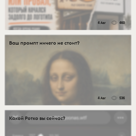
4 Авг
460
Ваш промпт ничего не стоит?
4 Авг
536
Какой Ротко вы сейчас?