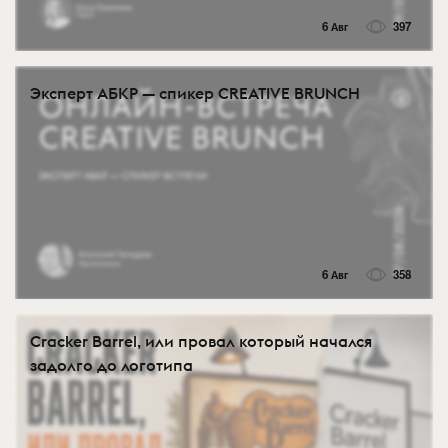
6 Авг
397
Эксперт АБКР — спикер CREATIVE BRUNCH
6 Авг
358
Cracker Barrel, или провал который начался
задолго до логотипа