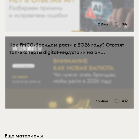
2 Июл
397
Как FMCG-брендам расти в 2026 году? Ответят
топ-эксперты digital-индустрии на он...
16 Июн
432
Еще материалы