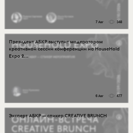
7 Авг
348
Президент АБКР выступит модератором
креативной сессии конференции на HouseHold
Expo 2...
6 Авг
477
Эксперт АБКР — спикер CREATIVE BRUNCH