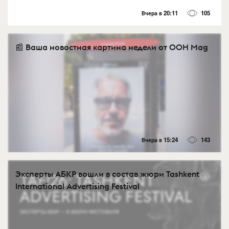
Вчера в 20:11
105
📰 Ваша новостная картина недели от OOH Mag
Вчера в 15:24
143
Эксперты АБКР вошли в состав жюри Tashkent
International Advertising Festival