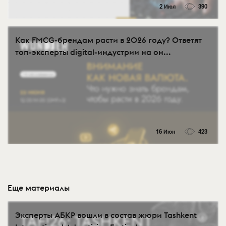
2 Июл
390
Как FMCG-брендам расти в 2026 году? Ответят
топ-эксперты digital-индустрии на он...
16 Июн
423
Еще материалы
Эксперты АБКР вошли в состав жюри Tashkent