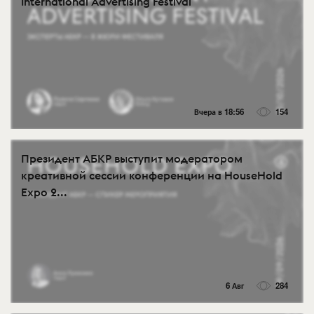
International Advertising Festival
Вчера в 18:56
154
Президент АБКР выступит модератором
креативной сессии конференции на HouseHold
Expo 2...
6 Авг
284