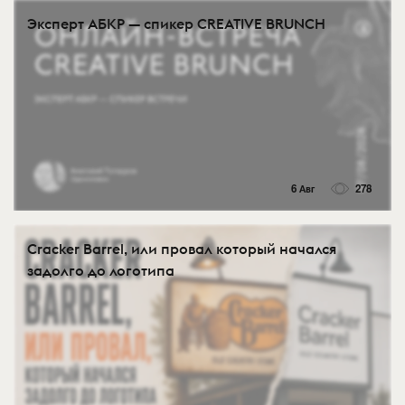
Эксперт АБКР — спикер CREATIVE BRUNCH
6 Авг
278
Cracker Barrel, или провал который начался
задолго до логотипа