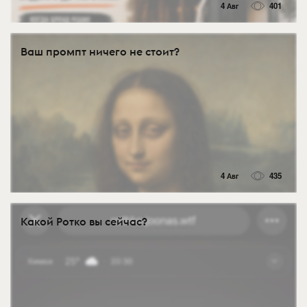
4 Авг
401
Ваш промпт ничего не стоит?
4 Авг
435
Какой Ротко вы сейчас?