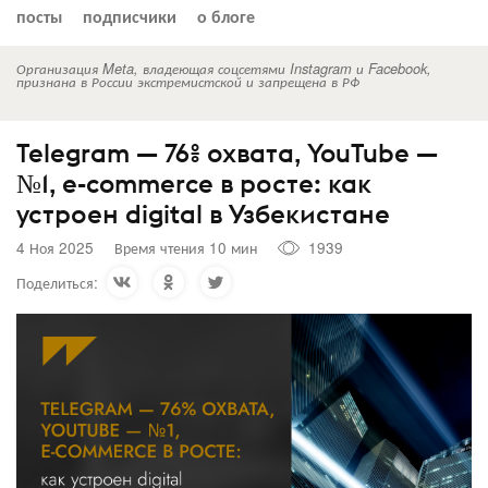
посты
подписчики
о блоге
Организация Meta, владеющая соцсетями Instagram и Facebook,
признана в России экстремистской и запрещена в РФ
Telegram — 76% охвата, YouTube —
№1, e-commerce в росте: как
устроен digital в Узбекистане
4 Ноя 2025
Время чтения 10 мин
1939
Поделиться: