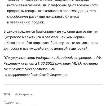
интернет-магазинов Эти платформы дают возможность
продавать товары казахстанского происхождения, что
способствует развитию локального бизнеса
и увеличению продаж.
В целом создаются благоприятные условия для развития
цифрового маркетинга и электронной коммерции
в Казахстане. Это открывает бизнесу новые возможности
для роста и взаимодействия с целевой аудиторией.
*
C
оциальные сети
I
nstagram и
F
acebook запрещены в
РФ
.
Решением суда от 21.03.2022 компания
META
признана
экстремистской организацией
на территории
Р
оссийской
Ф
едерации.
ТЕГИ:
digital-рынок
Поделиться: