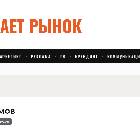
мов
аться