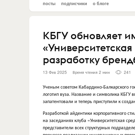
посты
подписчики
о блоге
КБГУ обновляет и
«Университетская
разработку бренд
13 Фев 2025
Время чтения 2 мин
241
Ученым советом Кабардино-Балкарского гос
логотип вуза. Название и символика КБГУ 
запатентовали и теперь приступили к созд
Разработкой айдентики корпоративного сти
на заседаниях клуба «Университетская сре
представители всех структурных подразде
процессе реализации инновационных проек