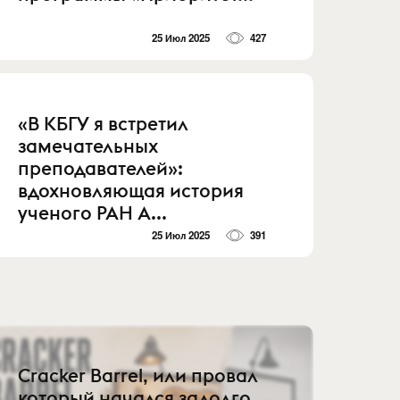
25 Июл 2025
427
«В КБГУ я встретил
замечательных
преподавателей»:
вдохновляющая история
ученого РАН А...
25 Июл 2025
391
Cracker Barrel, или провал
который начался задолго