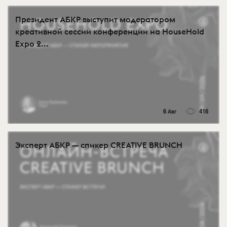
Президент АБКР выступит модератором
креативной сессии конференции на HouseHold
Expo 2...
6 Авг
416
Эксперт АБКР — спикер CREATIVE BRUNCH