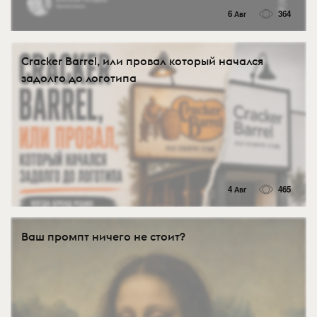
6 Авг
364
Cracker Barrel, или провал который начался
задолго до логотипа
4 Авг
465
Ваш промпт ничего не стоит?