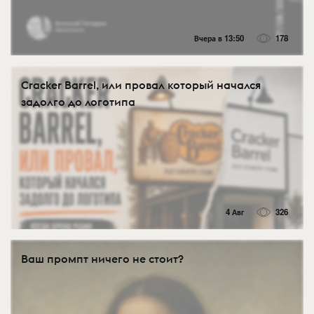
Вчера в 13:50
178
Cracker Barrel, или провал который начался
задолго до логотипа
4 Авг
326
Ваш промпт ничего не стоит?