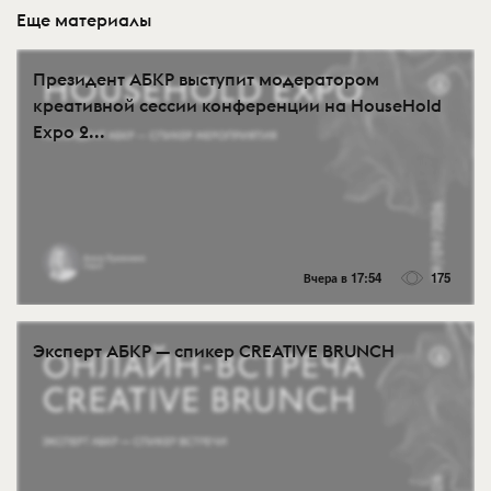
Еще материалы
Президент АБКР выступит модератором
креативной сессии конференции на HouseHold
Expo 2...
Вчера в 17:54
175
Эксперт АБКР — спикер CREATIVE BRUNCH