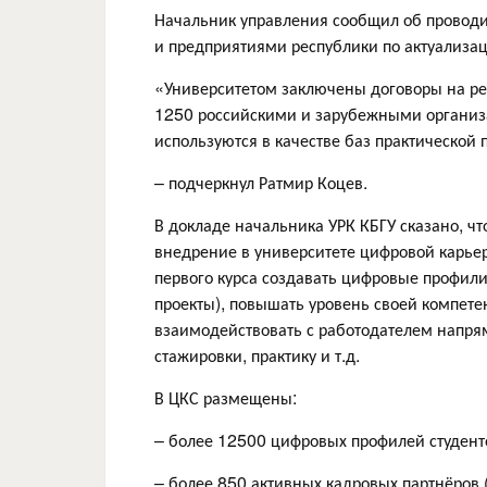
Начальник управления сообщил об проводи
и предприятиями республики по актуализац
«Университетом заключены договоры на ре
1250 российскими и зарубежными организа
используются в качестве баз практической 
– подчеркнул Ратмир Коцев.
В докладе начальника УРК КБГУ сказано, ч
внедрение в университете цифровой карье
первого курса создавать цифровые профили
проекты), повышать уровень своей компет
взаимодействовать с работодателем напря
стажировки, практику и т.д.
В ЦКС размещены:
– более 12500 цифровых профилей студенто
– более 850 активных кадровых партнёров 