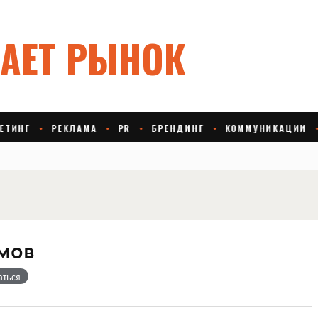
мов
аться