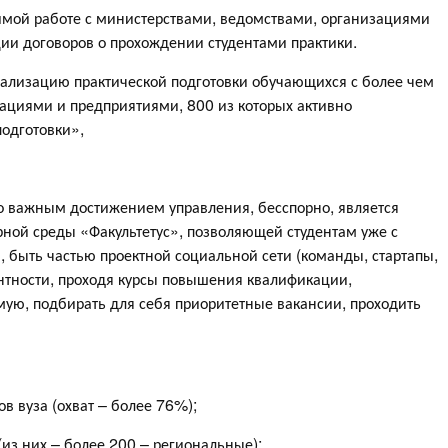
мой работе с министерствами, ведомствами, организациями
ии договоров о прохождении студентами практики.
ализацию практической подготовки обучающихся с более чем
циями и предприятиями, 800 из которых активно
подготовки»,
то важным достижением управления, бесспорно, является
рной среды «Факультетус», позволяющей студентам уже с
, быть частью проектной социальной сети (команды, стартапы,
ентности, проходя курсы повышения квалификации,
мую, подбирать для себя приоритетные вакансии, проходить
в вуза (охват – более 76%);
(из них – более 200 – региональные);