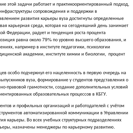
ение этой задачи работает и практикоориентированный подход,
 инфраструктуры сопровождения и поддержки в
правлением развития карьеры вуза достигнуты определенные
вая карьерная среда, которая на сегодняшний день занимает
ой Федерации, радует и тенденция роста процента
 позиция равна около 79% по уровню высшего образования, и
ениях, например в институте педагогики, психологии
едицинской академии, институте химии и биологии, процент
ев особо подчеркнул его нацеленность в первую очередь на
выпускников вуза, формирование у студентов представления о
ьно-правовой грамотности, создание дополнительных условий
иентированных образовательных процессов в КБГУ.
ентов и профильных организаций и работодателей с учётом
нструментов автоматизированной коммуникации в Управлении
тия карьеры. Во всех учебных структурных подразделениях
рьеры, назначены менеджеры по карьерному развитию.