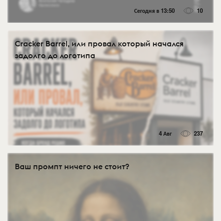
Сегодня в 13:50
10
Cracker Barrel, или провал который начался
задолго до логотипа
4 Авг
237
Ваш промпт ничего не стоит?