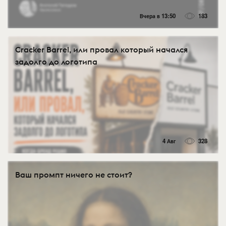
Вчера в 13:50
183
Cracker Barrel, или провал который начался
задолго до логотипа
4 Авг
328
Ваш промпт ничего не стоит?