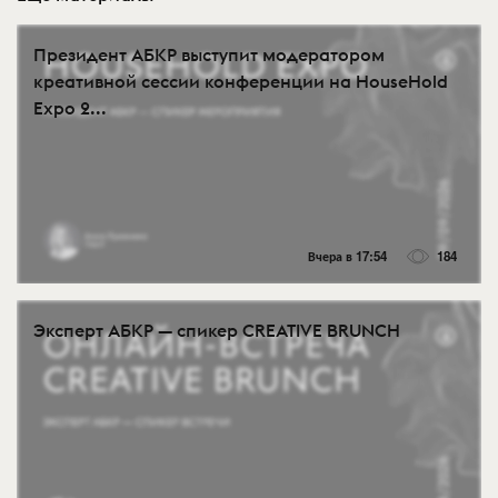
Президент АБКР выступит модератором
креативной сессии конференции на HouseHold
Expo 2...
Вчера в 17:54
184
Эксперт АБКР — спикер CREATIVE BRUNCH