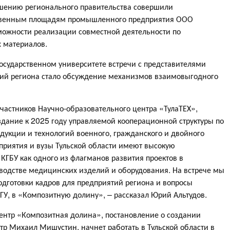
лашению регионального правительства совершили
ственным площадям промышленного предприятия ООО
зможности реализации совместной деятельности по
 материалов.
осударственном университете встречи с представителями
ий региона стало обсуждение механизмов взаимовыгодного
участников Научно-образовательного центра «ТулаТЕХ»,
оздание к 2025 году управляемой кооперационной структуры по
одукции и технологий военного, гражданского и двойного
приятия и вузы Тульской области имеют высокую
КГБУ как одного из флагманов развития проектов в
зводстве медицинских изделий и оборудования. На встрече мы
подготовки кадров для предприятий региона и вопросы
ГУ, в «Композитную долину», – рассказал Юрий Альтудов.
нтр «Композитная долина», постановление о создании
тр Михаил Мишустин, начнет работать в Тульской области в