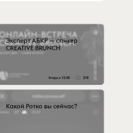
Эксперт АБКР — спикер
CREATIVE BRUNCH
Вчера в 13:50
219
Какой Ротко вы сейчас?