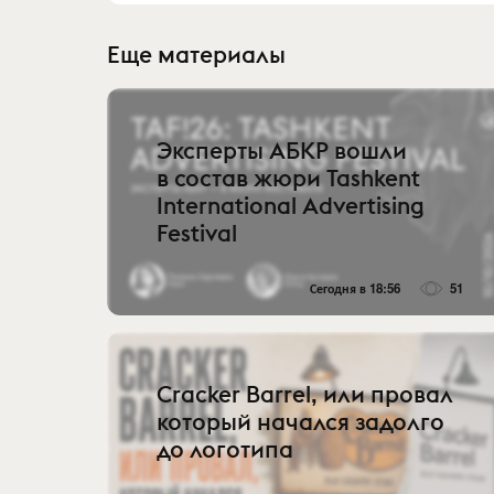
Еще материалы
Эксперты АБКР вошли
в состав жюри Tashkent
International Advertising
Festival
Сегодня в 18:56
51
Cracker Barrel, или провал
который начался задолго
до логотипа