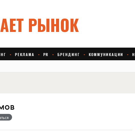
мов
аться