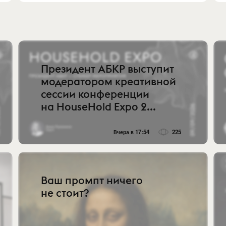
Президент АБКР выступит
модератором креативной
сессии конференции
на HouseHold Expo 2...
Вчера в 17:54
225
Ваш промпт ничего
не стоит?