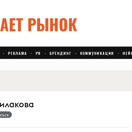
Силакова
аться