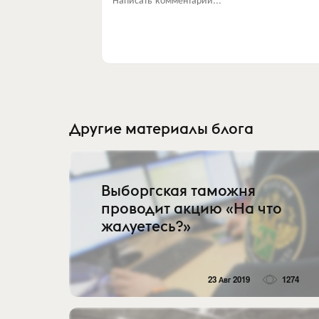
Другие материалы блога
Выборгская таможня
проводит акцию «На что
жалуетесь?»
23 Авг 2019
1274