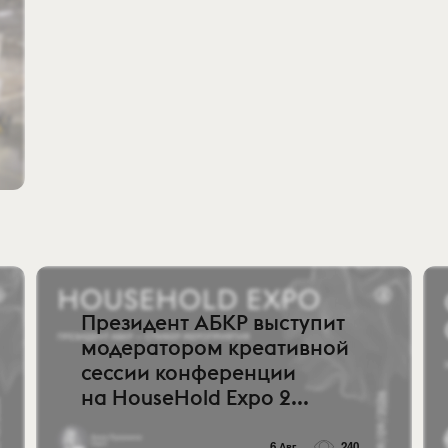
Президент АБКР выступит
модератором креативной
сессии конференции
на HouseHold Expo 2...
6 Авг
240