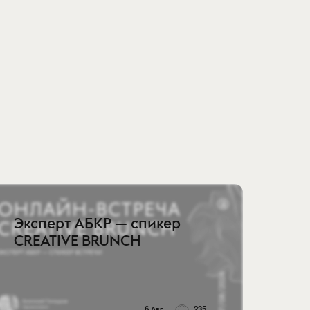
Эксперт АБКР — спикер
CREATIVE BRUNCH
6 Авг
235