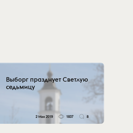
Выборг празднует Светлую
седьмицу
2 Мая 2019
1837
8