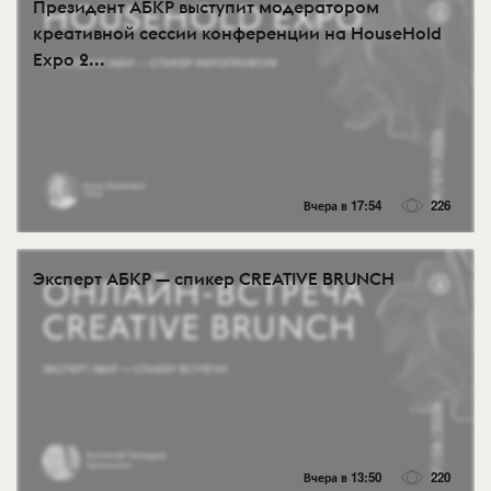
Президент АБКР выступит модератором
креативной сессии конференции на HouseHold
Expo 2...
Вчера в 17:54
226
Эксперт АБКР — спикер CREATIVE BRUNCH
Вчера в 13:50
220