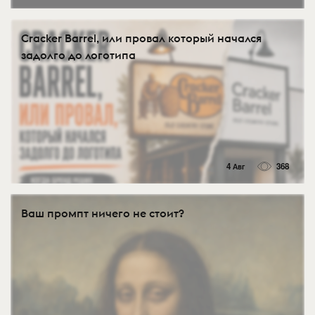
Cracker Barrel, или провал который начался
задолго до логотипа
4 Авг
368
Ваш промпт ничего не стоит?