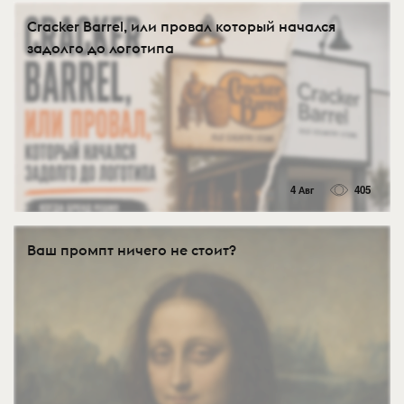
Cracker Barrel, или провал который начался
задолго до логотипа
4 Авг
405
Ваш промпт ничего не стоит?