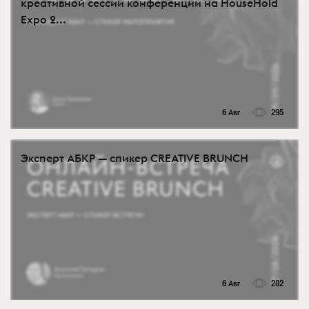
креативной сессии конференции на HouseHold
Expo 2...
6 Авг
295
Эксперт АБКР — спикер CREATIVE BRUNCH
6 Авг
282