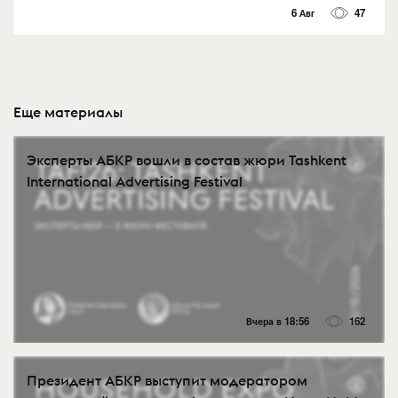
6 Авг
47
Еще материалы
Эксперты АБКР вошли в состав жюри Tashkent
International Advertising Festival
Вчера в 18:56
162
Президент АБКР выступит модератором