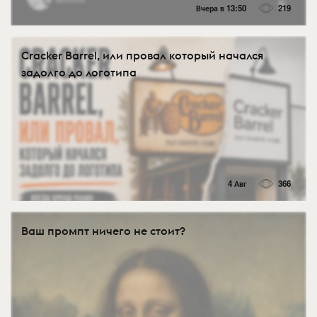
Вчера в 13:50
219
Cracker Barrel, или провал который начался
задолго до логотипа
4 Авг
366
Ваш промпт ничего не стоит?