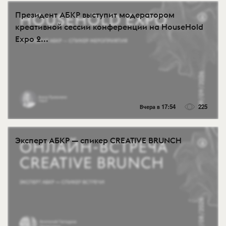
Президент АБКР выступит модератором
креативной сессии конференции на HouseHold
Expo 2...
Вчера в 17:54
225
Эксперт АБКР — спикер CREATIVE BRUNCH