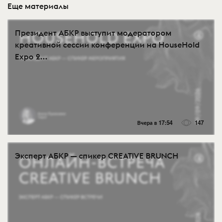
Еще материалы
Президент АБКР выступит модератором
креативной сессии конференции на HouseHold
Expo 2...
Вчера в 17:54
147
Эксперт АБКР — спикер CREATIVE BRUNCH