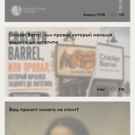
Вчера в 13:50
163
Cracker Barrel, или провал который начался
задолго до логотипа
4 Авг
318
Ваш промпт ничего не стоит?