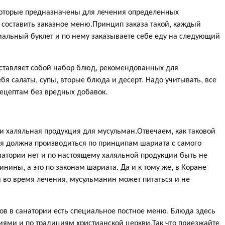
которые предназначены для лечения определенных
ь составить заказное меню.Принцип заказа такой, каждый
циальный буклет и по нему заказываете себе еду на следующий
ставляет собой набор блюд, рекомендованных для
ебя салаты, супы, вторые блюда и десерт. Надо учитывать, все
ецептам без вредных добавок.
ии халяльная продукция для мусульман.Отвечаем, как таковой
ия должна производиться по принципам шариата с самого
анатории нет и по настоящему халяльной продукции быть не
нины, а это по законам шариата. Да и к тому же, в Коране
и во время лечения, мусульманин может питаться и не
тов в санатории есть специальное постное меню. Блюда здесь
иями и по традициям христианской церкви.Так что приезжайте