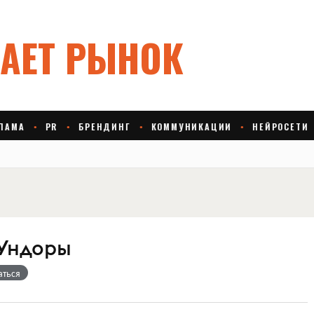
Ундоры
аться