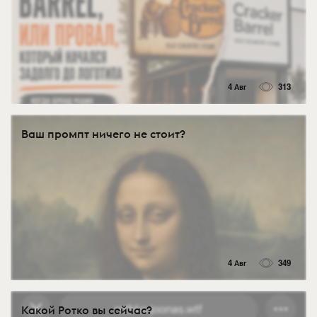
4 Авг
313
Ваш промпт ничего не стоит?
4 Авг
349
Какой Ротко вы сейчас?