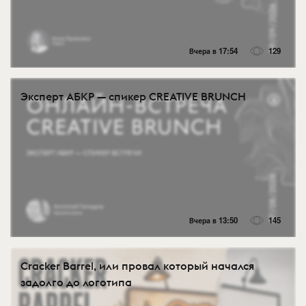
Вчера в 17:54
129
Эксперт АБКР — спикер CREATIVE BRUNCH
Вчера в 13:50
145
Cracker Barrel, или провал который начался
задолго до логотипа