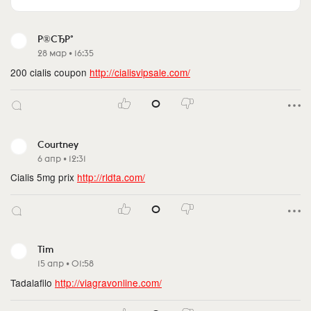
Р®СЂР°
28 мар • 16:35
200 cialis coupon
http://cialisvipsale.com/
0
Courtney
6 апр • 12:31
Cialis 5mg prix
http://rldta.com/
0
Tim
15 апр • 01:58
Tadalafilo
http://viagravonline.com/