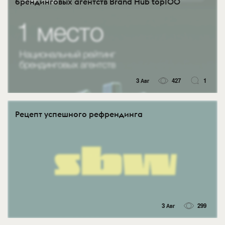
брендинговых агентств Brand Hub top100
3 Авг
427
1
Рецепт успешного рефрендинга
3 Авг
299