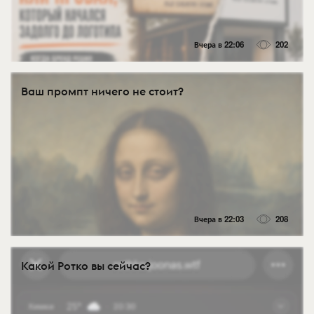
Вчера в 22:06
202
Ваш промпт ничего не стоит?
Вчера в 22:03
208
Какой Ротко вы сейчас?