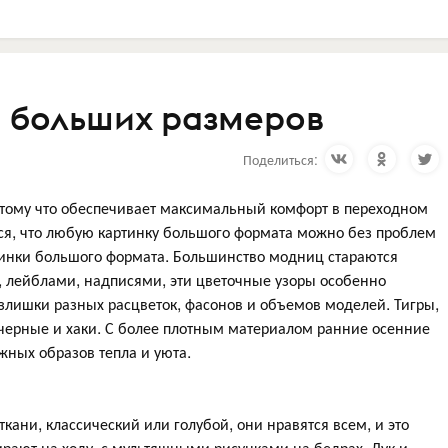
 больших размеров
Поделиться:
тому что обеспечивает максимальный комфорт в переходном
тся, что любую картинку большого формата можно без проблем
ртинки большого формата. Большинство модниц стараются
, лейблами, надписями, эти цветочные узоры особенно
излишки разных расцветок, фасонов и объемов моделей. Тигры,
 черные и хаки. С более плотным материалом ранние осенние
ных образов тепла и уюта.
ани, классический или голубой, они нравятся всем, и это
рают на ходу, с мультяшными рисунками на бедрах. Лук и