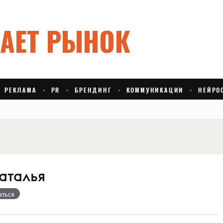
аталья
аться