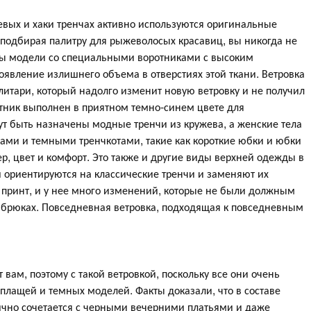
евых и хаки тренчах активно используются оригинальные
о подбирая палитру для рыжеволосых красавиц, вы никогда не
ны модели со специальными воротниками с высоким
оявление излишнего объема в отверстиях этой ткани. Ветровка
литари, который надолго изменит новую ветровку и не получил
ник выполнен в приятном темно-синем цвете для
т быть назначены модные тренчи из кружева, а женские тела
шами и темными тренчкотами, такие как короткие юбки и юбки
, цвет и комфорт. Это также и другие виды верхней одежды в
и ориентируются на классические тренчи и заменяют их
 принт, и у нее много изменений, которые не были должным
 брюках. Повседневная ветровка, подходящая к повседневным
ят вам, поэтому с такой ветровкой, поскольку все они очень
я плащей и темных моделей. Факты доказали, что в составе
ично сочетается с черными вечерними платьями и даже