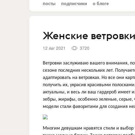
посты
подписчики
о блоге
Женские ветровки
12 Авг 2021
3720
Ветровки заслуживаю вашего внимания, по
сезоне последних нескольких лет. Получае
адаптировать на ветровках. Но все они ка
получить их, украсив красивыми полосками
актуальны, и весь ли ваш гардероб имеет 
зебры, жирафы, особенно зеленые, серые,
модели стали фаворитами для создания неж
Многим девушкам нравятся стили и выбор тк
также модные брюки. Такую ветровку подби