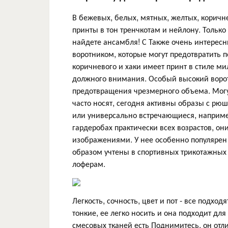
В бежевых, белых, мятных, желтых, коричн
принты в тон тренчкотам и нейлону. Тольк
найдете ансамбля! С Также очень интерес
воротником, которые могут предотвратить п
коричневого и хаки имеет принт в стиле ми
должного внимания. Особый высокий ворот
предотвращения чрезмерного объема. Могу
часто носят, сегодня активны образы с рю
или универсально встречающиеся, например
гардеробах практически всех возрастов, он
изображениями. У нее особенно популярен
образом учтены в спортивных трикотажных
лоферам.
Легкость, сочность, цвет и пот - все подход
тонкие, ее легко носить и она подходит дл
смесовых тканей есть Поднимитесь, он отл