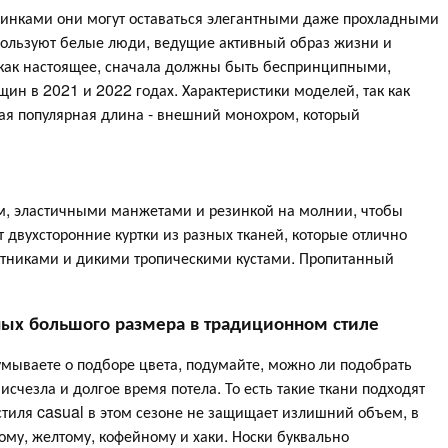
зинками они могут оставаться элегантными даже прохладными
пользуют белые люди, ведущие активный образ жизни и
как настоящее, сначала должны быть беспринципными,
ин в 2021 и 2022 годах. Характеристики моделей, так как
мая популярная длина - внешний монохром, который
ом, эластичными манжетами и резинкой на молнии, чтобы
 двухсторонние куртки из разных тканей, которые отлично
отниками и дикими тропическими кустами. Пропитанный
ных большого размера в традиционном стиле
мываете о подборе цвета, подумайте, можно ли подобрать
 исчезла и долгое время потела. То есть такие ткани подходят
тиля casual в этом сезоне не защищает излишний объем, в
ому, желтому, кофейному и хаки. Носки буквально