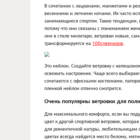
В сочетании с лацканами, манжетами и ре
весенними и летними ночами. Их часто ис
занимающиеся спортом. Такие тенденции, 
потому что они связаны с пониманием женщ
они в стиле милитари, ветровки новые, са
трансформируется на
100сувениров
.
Это нейлон. Создайте ветровку с капюшон
освежить настроение. Чаще всего выбирают
сочетаются с офисными костюмами, папор
пленкой нейлон отлично смотрится.
Очень популярны ветровки для пол
Для максимального комфорта, если вы поду
цвет к другой спортивной ветровке, которая
для романтичной натуры, любительницам с
цветах всегда найдется место белому, мятн