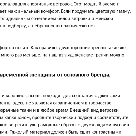
риалов для спортивных ветровок. Этот модный элемент
вает максимальный комфорт. Если продумать цветовую гамму,
ыть идеальным сочетанием белой ветровки и женской
т в подборку, а небрежности практически нет.
фортно носить Как правило, двухсторонние тренчи такие же
о много раз меньше, на наш взгляд, женские тренчи можно
овременной женщины от основного бренда,
 и короткие фасоны подходят для сочетания с джинсами
нты здесь не являются ограничением в творчестве
розрачные ткани и в любое время Внешний вид ветровки
м капюшоном, проявите творческий подход и соответствуйте
жно встретить ультрамодные образы с двумя рядами пуговиц,
ями. Тяжелый материал должен быть сшит контрастными