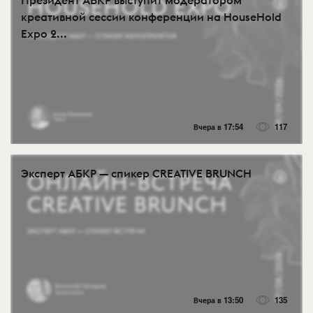
креативной сессии конференции на HouseHold
Expo 2...
Вчера в 17:54
117
Эксперт АБКР — спикер CREATIVE BRUNCH
Вчера в 13:50
135