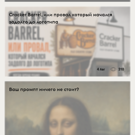
Cracker Barrel, или провал который начался
задолго до логотипа
4 Авг
310
Ваш промпт ничего не стоит?