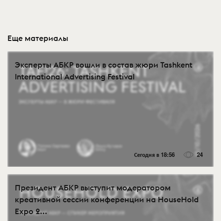
Еще материалы
Эксперты АБКР вошли в состав жюри Tashkent
International Advertising Festival
Сегодня в 18:56
24
Президент АБКР выступит модератором
креативной сессии конференции на HouseHold
Expo 2...