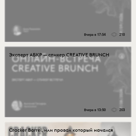
Вчера в 17:54
210
Эксперт АБКР — спикер CREATIVE BRUNCH
Вчера в 13:50
203
Cracker Barrel, или провал который начался