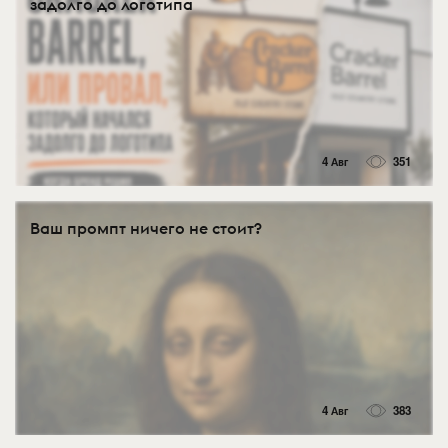
задолго до логотипа
4 Авг
351
Ваш промпт ничего не стоит?
4 Авг
383