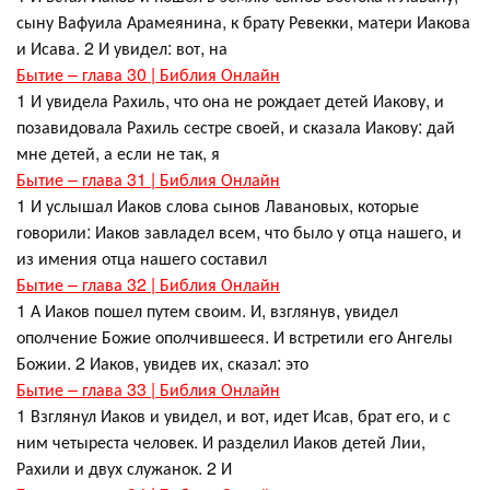
сыну Вафуила Арамеянина, к брату Ревекки, матери Иакова
и Исава. 2 И увидел: вот, на
Бытие – глава 30 | Библия Онлайн
1 И увидела Рахиль, что она не рождает детей Иакову, и
позавидовала Рахиль сестре своей, и сказала Иакову: дай
мне детей, а если не так, я
Бытие – глава 31 | Библия Онлайн
1 И услышал Иаков слова сынов Лавановых, которые
говорили: Иаков завладел всем, что было у отца нашего, и
из имения отца нашего составил
Бытие – глава 32 | Библия Онлайн
1 А Иаков пошел путем своим. И, взглянув, увидел
ополчение Божие ополчившееся. И встретили его Ангелы
Божии. 2 Иаков, увидев их, сказал: это
Бытие – глава 33 | Библия Онлайн
1 Взглянул Иаков и увидел, и вот, идет Исав, брат его, и с
ним четыреста человек. И разделил Иаков детей Лии,
Рахили и двух служанок. 2 И