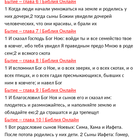
Бытие – глава 6 | Библия Онлайн
1 Когда люди начали умножаться на земле и родились у
них дочери,2 тогда сыны Божии увидели дочерей
человеческих, что они красивы, и брали их
Бытие – глава 7 | Библия Онлайн
1 И сказал Господь Бог Ною: войди ты и все семейство твое
в ковчег, ибо тебя увидел Я праведным предо Мною в роде
сем;2 и всякого скота
Бытие – глава 8 | Библия Онлайн
1 И вспомнил Бог о Ное, и о всех зверях, и о всех скотах, и о
всех птицах, и о всех гадах пресмыкающихся, бывших с
ним в ковчеге; и навел Бог
Бытие – глава 9 | Библия Онлайн
1 И благословил Бог Ноя и сынов его и сказал им:
плодитесь и размножайтесь, и наполняйте землю и
обладайте ею;2 да страшатся и да трепещут
Бытие – глава 10 | Библия Онлайн
1 Вот родословие сынов Ноевых: Сима, Хама и Иафета.
После потопа родились у них дети. 2 Сыны Иафета: Гомер,