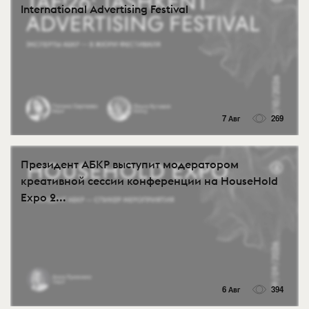
International Advertising Festival
7 Авг
269
Президент АБКР выступит модератором
креативной сессии конференции на HouseHold
Expo 2...
6 Авг
394