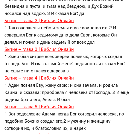
безвидна и пуста, и тьма над бездною, и Дух Божий
носился над водою. 3 И сказал Бог: да
Бытие – глава 2 | Библия Онлайн
1 Так совершены небо и земля и все воинство их. 2 И
совершил Бог к седьмому дню дела Свои, которые Он
делал, и почил в день седьмый от всех дел
Бытие – глава 3 | Библия Онлайн
1 Змей был хитрее всех зверей полевых, которых создал
Господь Бог. И сказал змей жене: подлинно ли сказал Бог:
не ешьте ни от какого дерева в
Бытие – глава 4 | Библия Онлайн
1 Адам познал Еву, жену свою; и она зачала, и родила
Каина, и сказала: приобрела я человека от Господа. 2 И еще
родила брата его, Авеля. И был
Бытие – глава 5 | Библия Онлайн
1 Вот родословие Адама: когда Бог сотворил человека, по
подобию Божию создал его,2 мужчину и женщину
сотворил их, и благословил их, и нарек