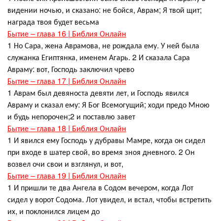
видении ночью, и сказано: не бойся, Аврам; Я твой щит;
награда твоя будет весьма
Бытие – глава 16 | Библия Онлайн
1 Но Сара, жена Аврамова, не рождала ему. У ней была
служанка Египтянка, именем Агарь. 2 И сказала Сара
Авраму: вот, Господь заключил чрево
Бытие – глава 17 | Библия Онлайн
1 Аврам был девяноста девяти лет, и Господь явился
Авраму и сказал ему: Я Бог Всемогущий; ходи предо Мною
и будь непорочен;2 и поставлю завет
Бытие – глава 18 | Библия Онлайн
1 И явился ему Господь у дубравы Мамре, когда он сидел
при входе в шатер свой, во время зноя дневного. 2 Он
возвел очи свои и взглянул, и вот,
Бытие – глава 19 | Библия Онлайн
1 И пришли те два Ангела в Содом вечером, когда Лот
сидел у ворот Содома. Лот увидел, и встал, чтобы встретить
их, и поклонился лицем до