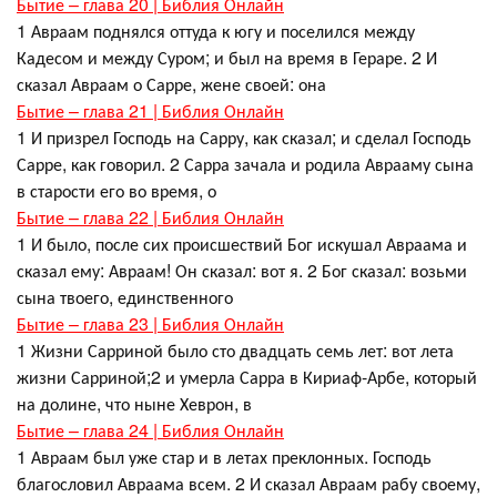
Бытие – глава 20 | Библия Онлайн
1 Авраам поднялся оттуда к югу и поселился между
Кадесом и между Суром; и был на время в Гераре. 2 И
сказал Авраам о Сарре, жене своей: она
Бытие – глава 21 | Библия Онлайн
1 И призрел Господь на Сарру, как сказал; и сделал Господь
Сарре, как говорил. 2 Сарра зачала и родила Аврааму сына
в старости его во время, о
Бытие – глава 22 | Библия Онлайн
1 И было, после сих происшествий Бог искушал Авраама и
сказал ему: Авраам! Он сказал: вот я. 2 Бог сказал: возьми
сына твоего, единственного
Бытие – глава 23 | Библия Онлайн
1 Жизни Сарриной было сто двадцать семь лет: вот лета
жизни Сарриной;2 и умерла Сарра в Кириаф-Арбе, который
на долине, что ныне Хеврон, в
Бытие – глава 24 | Библия Онлайн
1 Авраам был уже стар и в летах преклонных. Господь
благословил Авраама всем. 2 И сказал Авраам рабу своему,