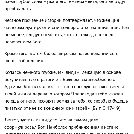
из-за грубой силы мужа и его темперамента, они не будут
преобладать.
Честное прочтение истории подтверждает, что женщин
часто эксплуатируют и они подвергаются манипуляции. Тем
не менее, следует отметить, что это никогда не было
намерением Бога.
Кроме того, в этом более широком повествовании есть
шепот избавления.
Копаясь немного глубже, мы видим, лежащую в основе
искупительную стратегию в Божьем взаимообмене с
Адамом. Бог сказал: «за то, что ты послушал голоса жены
твоей и ел от дерева, о котором Я заповедал тебе, сказав:
не ешь от него, проклята земля за тебя; со скорбью будешь
питаться от нее во все дни жизни твоей» (Быт. 3:17-19).
Легко упустить из виду то, что на самом деле
сформулировал Бог. Наиболее приближенная к истине
интерпретация этого отрывка означает, что-из-за проклятия