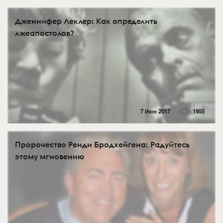
Дженнифер Леклер: Как определить
лжеапостолов?
7 Июн 2017
1955
Пророчество Ренди Бродхейгена: Радуйтесь
этому мгновению