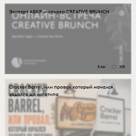
Эксперт АБКР — спикер CREATIVE BRUNCH
6 Авг
355
Cracker Barrel, или провал который начался
задолго до логотипа