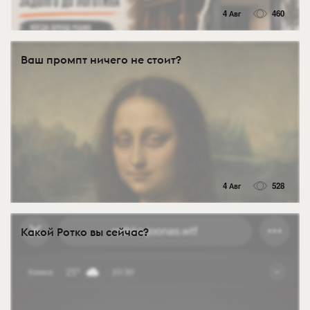
4 Авг
460
Ваш промпт ничего не стоит?
4 Авг
528
Какой Ротко вы сейчас?