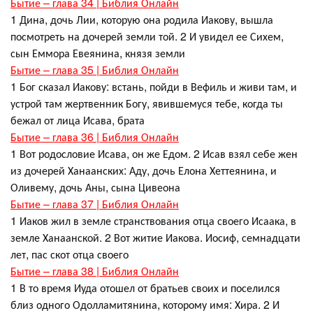
Бытие – глава 34 | Библия Онлайн
1 Дина, дочь Лии, которую она родила Иакову, вышла
посмотреть на дочерей земли той. 2 И увидел ее Сихем,
сын Еммора Евеянина, князя земли
Бытие – глава 35 | Библия Онлайн
1 Бог сказал Иакову: встань, пойди в Вефиль и живи там, и
устрой там жертвенник Богу, явившемуся тебе, когда ты
бежал от лица Исава, брата
Бытие – глава 36 | Библия Онлайн
1 Вот родословие Исава, он же Едом. 2 Исав взял себе жен
из дочерей Ханаанских: Аду, дочь Елона Хеттеянина, и
Оливему, дочь Аны, сына Цивеона
Бытие – глава 37 | Библия Онлайн
1 Иаков жил в земле странствования отца своего Исаака, в
земле Ханаанской. 2 Вот житие Иакова. Иосиф, семнадцати
лет, пас скот отца своего
Бытие – глава 38 | Библия Онлайн
1 В то время Иуда отошел от братьев своих и поселился
близ одного Одолламитянина, которому имя: Хира. 2 И