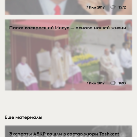
7 Июн 2017
1572
Папа: воскресший Иисус — основа нашей жизни
7 Июн 2017
1693
Еще материалы
Эксперты АБКР вошли в состав жюри Tashkent