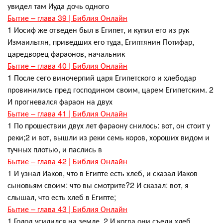
увидел там Иуда дочь одного
Бытие – глава 39 | Библия Онлайн
1 Иосиф же отведен был в Египет, и купил его из рук
Измаильтян, приведших его туда, Египтянин Потифар,
царедворец фараонов, начальник
Бытие – глава 40 | Библия Онлайн
1 После сего виночерпий царя Египетского и хлебодар
провинились пред господином своим, царем Египетским. 2
И прогневался фараон на двух
Бытие – глава 41 | Библия Онлайн
1 По прошествии двух лет фараону снилось: вот, он стоит у
реки;2 и вот, вышли из реки семь коров, хороших видом и
тучных плотью, и паслись в
Бытие – глава 42 | Библия Онлайн
1 И узнал Иаков, что в Египте есть хлеб, и сказал Иаков
сыновьям своим: что вы смотрите?2 И сказал: вот, я
слышал, что есть хлеб в Египте;
Бытие – глава 43 | Библия Онлайн
1 Голод усилился на земле. 2 И когда они съели хлеб,