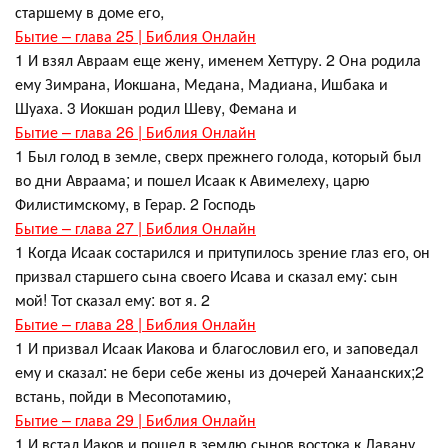
старшему в доме его,
Бытие – глава 25 | Библия Онлайн
1 И взял Авраам еще жену, именем Хеттуру. 2 Она родила
ему Зимрана, Иокшана, Медана, Мадиана, Ишбака и
Шуаха. 3 Иокшан родил Шеву, Фемана и
Бытие – глава 26 | Библия Онлайн
1 Был голод в земле, сверх прежнего голода, который был
во дни Авраама; и пошел Исаак к Авимелеху, царю
Филистимскому, в Герар. 2 Господь
Бытие – глава 27 | Библия Онлайн
1 Когда Исаак состарился и притупилось зрение глаз его, он
призвал старшего сына своего Исава и сказал ему: сын
мой! Тот сказал ему: вот я. 2
Бытие – глава 28 | Библия Онлайн
1 И призвал Исаак Иакова и благословил его, и заповедал
ему и сказал: не бери себе жены из дочерей Ханаанских;2
встань, пойди в Месопотамию,
Бытие – глава 29 | Библия Онлайн
1 И встал Иаков и пошел в землю сынов востока к Лавану,