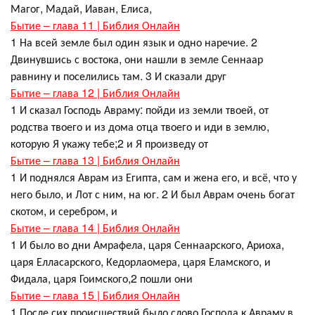
Магог, Мадай, Иаван, Елиса,
Бытие – глава 11 | Библия Онлайн
1 На всей земле был один язык и одно наречие. 2
Двинувшись с востока, они нашли в земле Сеннаар
равнину и поселились там. 3 И сказали друг
Бытие – глава 12 | Библия Онлайн
1 И сказал Господь Авраму: пойди из земли твоей, от
родства твоего и из дома отца твоего и иди в землю,
которую Я укажу тебе;2 и Я произведу от
Бытие – глава 13 | Библия Онлайн
1 И поднялся Аврам из Египта, сам и жена его, и всё, что у
него было, и Лот с ним, на юг. 2 И был Аврам очень богат
скотом, и серебром, и
Бытие – глава 14 | Библия Онлайн
1 И было во дни Амрафела, царя Сеннаарского, Ариоха,
царя Елласарского, Кедорлаомера, царя Еламского, и
Фидала, царя Гоимского,2 пошли они
Бытие – глава 15 | Библия Онлайн
1 После сих происшествий было слово Господа к Авраму в