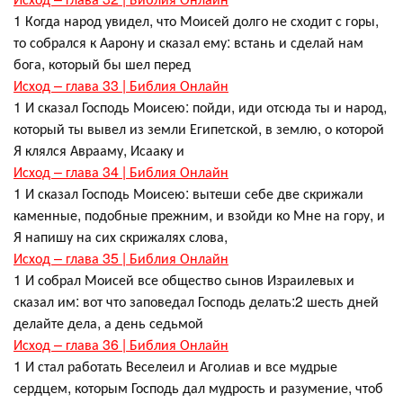
1 Когда народ увидел, что Моисей долго не сходит с горы,
то собрался к Аарону и сказал ему: встань и сделай нам
бога, который бы шел перед
Исход – глава 33 | Библия Онлайн
1 И сказал Господь Моисею: пойди, иди отсюда ты и народ,
который ты вывел из земли Египетской, в землю, о которой
Я клялся Аврааму, Исааку и
Исход – глава 34 | Библия Онлайн
1 И сказал Господь Моисею: вытеши себе две скрижали
каменные, подобные прежним, и взойди ко Мне на гору, и
Я напишу на сих скрижалях слова,
Исход – глава 35 | Библия Онлайн
1 И собрал Моисей все общество сынов Израилевых и
сказал им: вот что заповедал Господь делать:2 шесть дней
делайте дела, а день седьмой
Исход – глава 36 | Библия Онлайн
1 И стал работать Веселеил и Аголиав и все мудрые
сердцем, которым Господь дал мудрость и разумение, чтоб