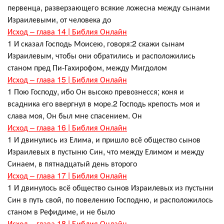
первенца, разверзающего всякие ложесна между сынами
Израилевыми, от человека до
Исход – глава 14 | Библия Онлайн
1 И сказал Господь Моисею, говоря:2 скажи сынам
Израилевым, чтобы они обратились и расположились
станом пред Пи-Гахирофом, между Мигдолом
Исход – глава 15 | Библия Онлайн
1 Пою Господу, ибо Он высоко превознесся; коня и
всадника его ввергнул в море.2 Господь крепость моя и
слава моя, Он был мне спасением. Он
Исход – глава 16 | Библия Онлайн
1 И двинулись из Елима, и пришло всё общество сынов
Израилевых в пустыню Син, что между Елимом и между
Синаем, в пятнадцатый день второго
Исход – глава 17 | Библия Онлайн
1 И двинулось всё общество сынов Израилевых из пустыни
Син в путь свой, по повелению Господню, и расположилось
станом в Рефидиме, и не было
Исход – глава 18 | Библия Онлайн