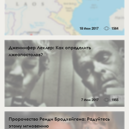
18 Июн 2017
1564
Дженнифер Леклер: Как определить
лжеапостолов?
7 Июн 2017
1955
Пророчество Ренди Бродхейгена: Радуйтесь
этому мгновению