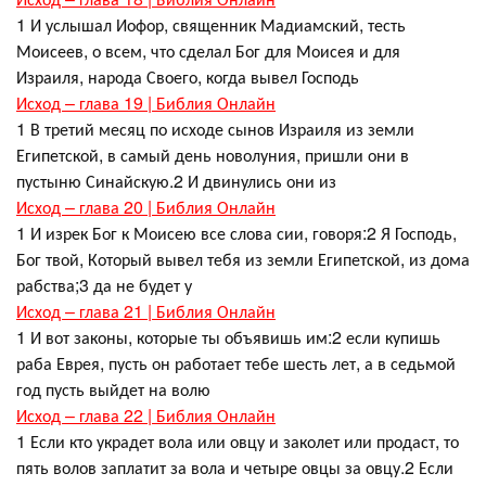
1 И услышал Иофор, священник Мадиамский, тесть
Моисеев, о всем, что сделал Бог для Моисея и для
Израиля, народа Своего, когда вывел Господь
Исход – глава 19 | Библия Онлайн
1 В третий месяц по исходе сынов Израиля из земли
Египетской, в самый день новолуния, пришли они в
пустыню Синайскую.2 И двинулись они из
Исход – глава 20 | Библия Онлайн
1 И изрек Бог к Моисею все слова сии, говоря:2 Я Господь,
Бог твой, Который вывел тебя из земли Египетской, из дома
рабства;3 да не будет у
Исход – глава 21 | Библия Онлайн
1 И вот законы, которые ты объявишь им:2 если купишь
раба Еврея, пусть он работает тебе шесть лет, а в седьмой
год пусть выйдет на волю
Исход – глава 22 | Библия Онлайн
1 Если кто украдет вола или овцу и заколет или продаст, то
пять волов заплатит за вола и четыре овцы за овцу.2 Если