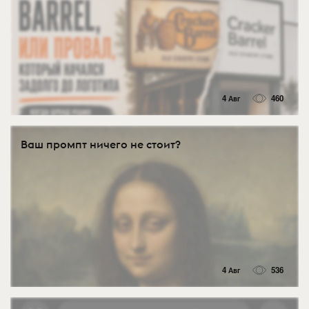
4 Авг
460
Ваш промпт ничего не стоит?
4 Авг
536