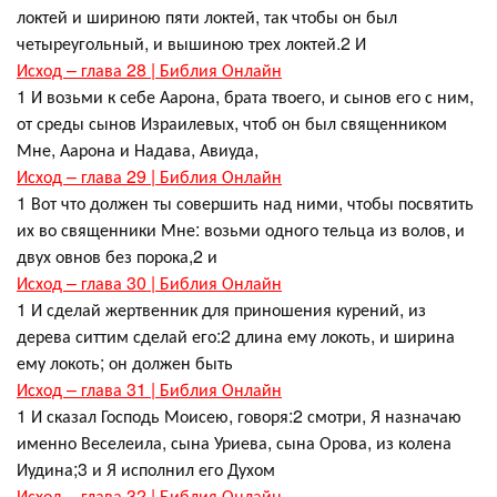
локтей и шириною пяти локтей, так чтобы он был
четыреугольный, и вышиною трех локтей.2 И
Исход – глава 28 | Библия Онлайн
1 И возьми к себе Аарона, брата твоего, и сынов его с ним,
от среды сынов Израилевых, чтоб он был священником
Мне, Аарона и Надава, Авиуда,
Исход – глава 29 | Библия Онлайн
1 Вот что должен ты совершить над ними, чтобы посвятить
их во священники Мне: возьми одного тельца из волов, и
двух овнов без порока,2 и
Исход – глава 30 | Библия Онлайн
1 И сделай жертвенник для приношения курений, из
дерева ситтим сделай его:2 длина ему локоть, и ширина
ему локоть; он должен быть
Исход – глава 31 | Библия Онлайн
1 И сказал Господь Моисею, говоря:2 смотри, Я назначаю
именно Веселеила, сына Уриева, сына Орова, из колена
Иудина;3 и Я исполнил его Духом
Исход – глава 32 | Библия Онлайн