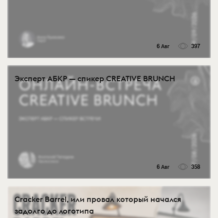
6 Авг
397
Эксперт АБКР — спикер CREATIVE BRUNCH
6 Авг
358
Cracker Barrel, или провал который начался
задолго до логотипа