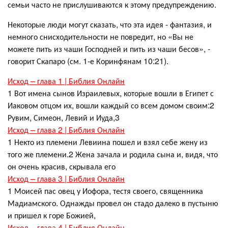
семьи часто не прислушиваются к этому предупреждению.
Некоторые люди могут сказать, что эта идея - фантазия, и
немного снисходительности не повредит, но «Вы не
можете пить из чаши Господней и пить из чаши бесов», -
говорит Скапаро (см. 1-е Коринфянам 10:21).
Исход – глава 1 | Библия Онлайн
1 Вот имена сынов Израилевых, которые вошли в Египет с
Иаковом отцом их, вошли каждый со всем домом своим:2
Рувим, Симеон, Левий и Иуда,3
Исход – глава 2 | Библия Онлайн
1 Некто из племени Левиина пошел и взял себе жену из
того же племени.2 Жена зачала и родила сына и, видя, что
он очень красив, скрывала его
Исход – глава 3 | Библия Онлайн
1 Моисей пас овец у Иофора, тестя своего, священника
Мадиамского. Однажды провел он стадо далеко в пустыню
и пришел к горе Божией,
Исход – глава 4 | Библия Онлайн