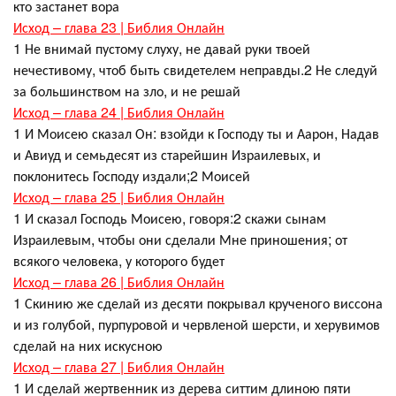
кто застанет вора
Исход – глава 23 | Библия Онлайн
1 Не внимай пустому слуху, не давай руки твоей
нечестивому, чтоб быть свидетелем неправды.2 Не следуй
за большинством на зло, и не решай
Исход – глава 24 | Библия Онлайн
1 И Моисею сказал Он: взойди к Господу ты и Аарон, Надав
и Авиуд и семьдесят из старейшин Израилевых, и
поклонитесь Господу издали;2 Моисей
Исход – глава 25 | Библия Онлайн
1 И сказал Господь Моисею, говоря:2 скажи сынам
Израилевым, чтобы они сделали Мне приношения; от
всякого человека, у которого будет
Исход – глава 26 | Библия Онлайн
1 Скинию же сделай из десяти покрывал крученого виссона
и из голубой, пурпуровой и червленой шерсти, и херувимов
сделай на них искусною
Исход – глава 27 | Библия Онлайн
1 И сделай жертвенник из дерева ситтим длиною пяти