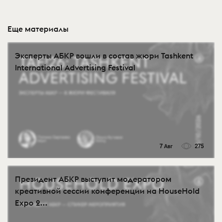
Еще материалы
Эксперты АБКР вошли в состав жюри Tashkent
International Advertising Festival
7 Авг
275
Президент АБКР выступит модератором
креативной сессии конференции на HouseHold
Expo 2...