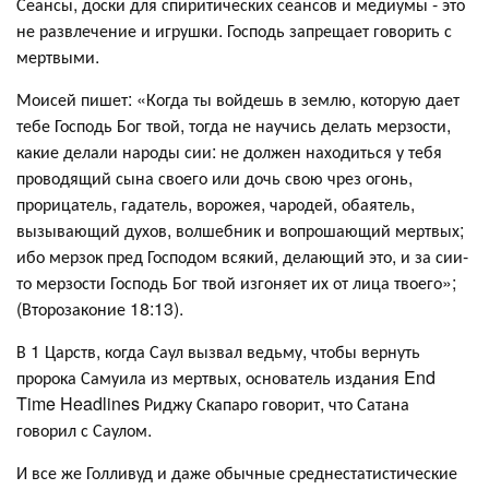
Сеансы, доски для спиритических сеансов и медиумы - это
не развлечение и игрушки. Господь запрещает говорить с
мертвыми.
Моисей пишет: «Когда ты войдешь в землю, которую дает
тебе Господь Бог твой, тогда не научись делать мерзости,
какие делали народы сии: не должен находиться у тебя
проводящий сына своего или дочь свою чрез огонь,
прорицатель, гадатель, ворожея, чародей, обаятель,
вызывающий духов, волшебник и вопрошающий мертвых;
ибо мерзок пред Господом всякий, делающий это, и за сии-
то мерзости Господь Бог твой изгоняет их от лица твоего»;
(Второзаконие 18:13).
В 1 Царств, когда Саул вызвал ведьму, чтобы вернуть
пророка Самуила из мертвых, основатель издания End
Time Headlines Риджу Скапаро говорит, что Сатана
говорил с Саулом.
И все же Голливуд и даже обычные среднестатистические