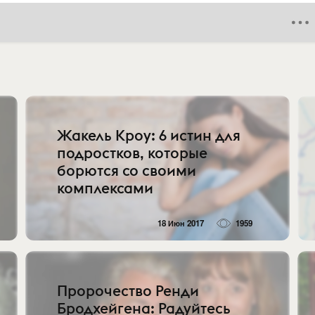
Жакель Кроу: 6 истин для
подростков, которые
борются со своими
комплексами
18 Июн 2017
1959
Пророчество Ренди
Бродхейгена: Радуйтесь