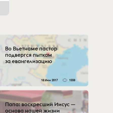
Во Вьетнаме пастор
подвергся пыткам
за евангелизацию
18 Июн 2017
1559
Папа: воскресший Иисус —
основа нашей жизни