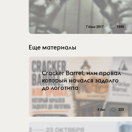
7 Июн 2017
1949
Еще материалы
Cracker Barrel, или провал
который начался задолго
до логотипа
4 Авг
223