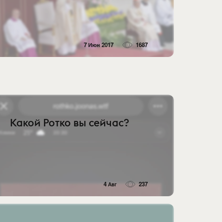
7 Июн 2017
1687
Какой Ротко вы сейчас?
4 Авг
237