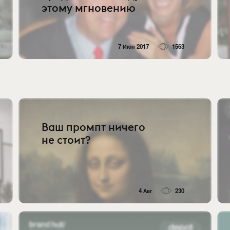
этому мгновению
7 Июн 2017
1563
Ваш промпт ничего
не стоит?
4 Авг
230