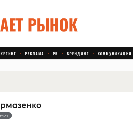
урмазенко
аться