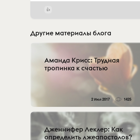
Другие материалы блога
Аманда Крисс: Трудная
тропинка к счастью
2 Июл 2017
1425
Дженнифер Леклер: Как
определить лжеапостолов?