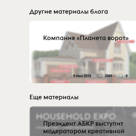
Другие материалы блога
Компания «Планета ворот»
9 Июл 2016
2889
6
Еще материалы
Президент АБКР выступит
модератором креативной