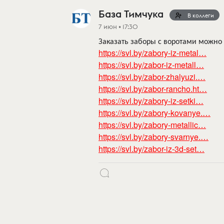
База Тимчука
В коллеги
7 июн • 17:30
Заказать заборы с воротами можно 
https://svl.by/zabory-iz-metal…
https://svl.by/zabor-iz-metall…
https://svl.by/zabor-zhalyuzi.…
https://svl.by/zabor-rancho.ht…
https://svl.by/zabory-iz-setki…
https://svl.by/zabory-kovanye.…
https://svl.by/zabory-metallic…
https://svl.by/zabory-svarnye.…
https://svl.by/zabor-iz-3d-set…