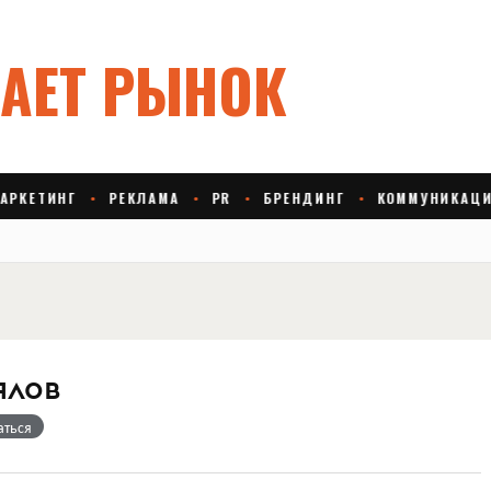
ялов
аться