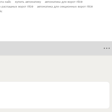
ота найс
купить автоматику
автоматика для ворот nice
я распашных ворот nice
автоматика для секционных ворот nice
йс