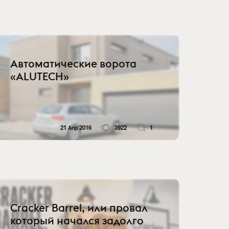
Автоматические ворота
«ALUTECH»
21 Апр 2016
3922
1
Cracker Barrel, или провал
который начался задолго