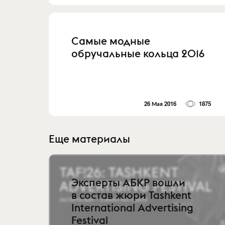
Самые модные
обручальные кольца 2016
26 Мая 2016
1875
Еще материалы
Эксперты АБКР вошли
в состав жюри Tashkent
International Advertising
Festival