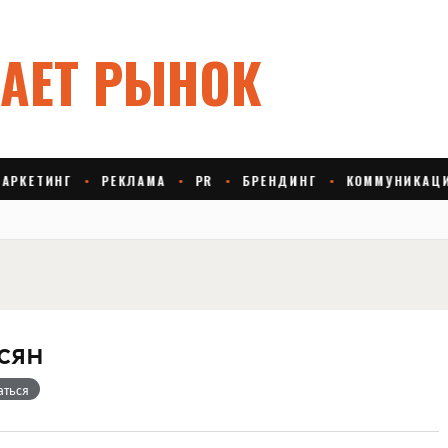
сян
аться