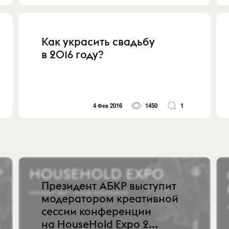
Как украсить свадьбу
в 2016 году?
4 Фев 2016
1450
1
Президент АБКР выступит
модератором креативной
сессии конференции
на HouseHold Expo 2...