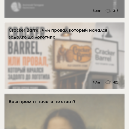
6 Авг
316
Cracker Barrel, или провал который начался
задолго до логотипа
4 Авг
426
Ваш промпт ничего не стоит?