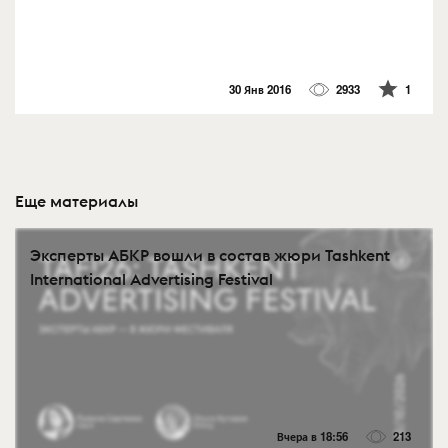
30 Янв 2016
2933
1
Еще материалы
Эксперты АБКР вошли в состав жюри Tashkent
International Advertising Festival
Вчера в 18:56
213