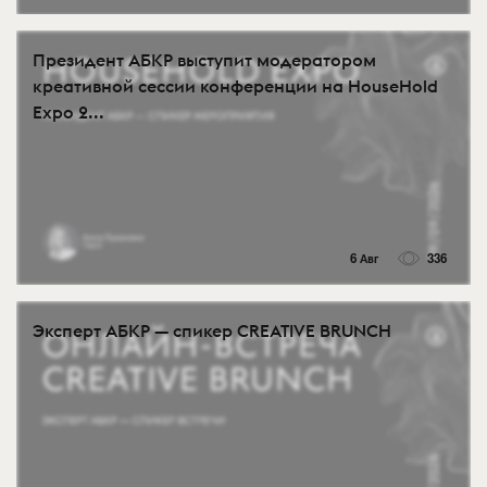
Президент АБКР выступит модератором
креативной сессии конференции на HouseHold
Expo 2...
6 Авг
336
Эксперт АБКР — спикер CREATIVE BRUNCH