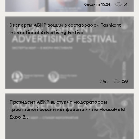
Сегодня в 15:24
51
Эксперты АБКР вошли в состав жюри Tashkent
International Advertising Festival
7 Авг
298
Президент АБКР выступит модератором
креативной сессии конференции на HouseHold
Expo 2...