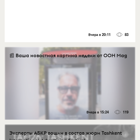
Вчера в 20:11
83
📰 Ваша новостная картина недели от OOH Mag
Вчера в 15:24
119
Эксперты АБКР вошли в состав жюри Tashkent