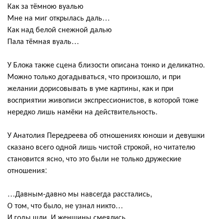
Как за тёмною вуалью
Мне на миг открылась даль…
Как над белой снежной далью
Пала тёмная вуаль…
У Блока также сцена близости описана тонко и деликатно.
Можно только догадываться, что произошло, и при
желании дорисовывать в уме картины, как и при
восприятии живописи экспрессионистов, в которой тоже
нередко лишь намёки на действительность.
У Анатолия Передреева об отношениях юноши и девушки
сказано всего одной лишь чистой строкой, но читателю
становится ясно, что это были не только дружеские
отношения:
…Давным-давно мы навсегда расстались,
О том, что было, не узнал никто…
И годы шли, И женщины смеялись,