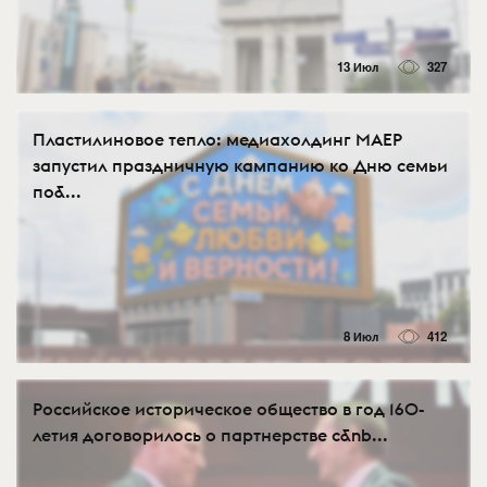
13 Июл
327
Пластилиновое тепло: медиахолдинг МАЕР
запустил праздничную кампанию ко Дню семьи
по&...
8 Июл
412
Российское историческое общество в год 160-
летия договорилось о партнерстве с&nb...