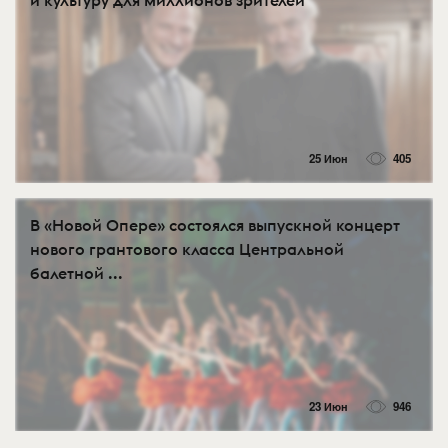
и культуру для миллионов зрителей
25 Июн
405
В «Новой Опере» состоялся выпускной концерт
нового грантового класса Центральной
балетной ...
23 Июн
946