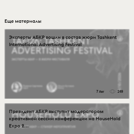
Еще материалы
Эксперты АБКР вошли в состав жюри Tashkent
International Advertising Festival
7 Авг
249
Президент АБКР выступит модератором
креативной сессии конференции на HouseHold
Expo 2...