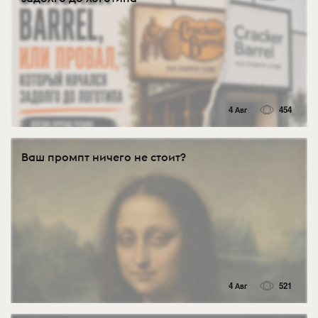
4 Авг
454
Ваш промпт ничего не стоит?
4 Авг
521