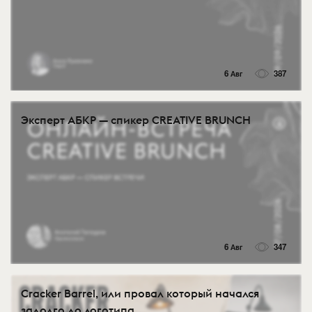
6 Авг
387
Эксперт АБКР — спикер CREATIVE BRUNCH
6 Авг
347
Cracker Barrel, или провал который начался
задолго до логотипа