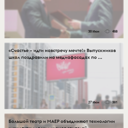
30 Июн
468
«Счастье – идти навстречу мечте!» Выпускников
школ поздравили на медиафасадах по ...
27 Июн
381
Большой театр и МАЕР объединяют технологии