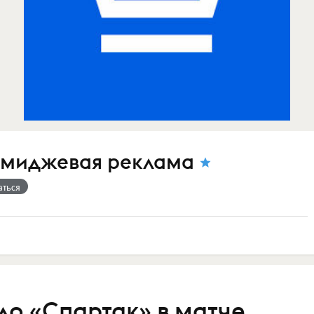
имиджевая реклама
аться
о «Спартак» в матче