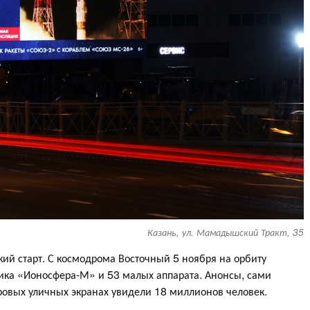
Казань, ул. Мамадышский Тракт, 35
ий старт. С космодрома Восточный 5 ноября на орбиту
ника «Ионосфера-М» и 53 малых аппарата. Анонсы, сами
ровых уличных экранах увидели 18 миллионов человек.