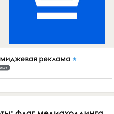
имиджевая реклама
аться
ты: флаг медиахолдинга