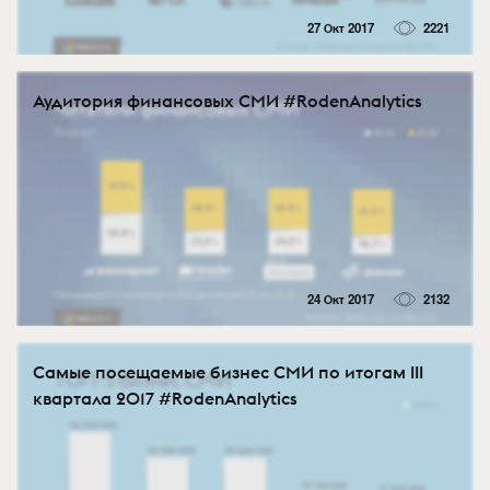
27 Окт 2017
2221
Аудитория финансовых СМИ #RodenAnalytics
24 Окт 2017
2132
Самые посещаемые бизнес СМИ по итогам III
квартала 2017 #RodenAnalytics