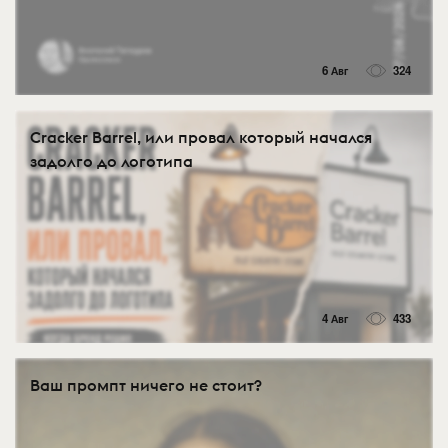
6 Авг
324
Cracker Barrel, или провал который начался
задолго до логотипа
4 Авг
433
Ваш промпт ничего не стоит?