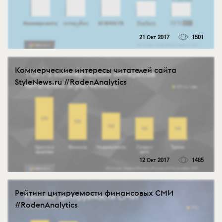
21 Окт 2017
1501
Коммерческие интересы читателей сайта
StyleNews.ru #RodenAnalytics
12 Окт 2017
1485
Рейтинг цитируемости финансовых СМИ
#RodenAnalytics