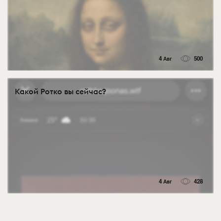
4 Авг
500
Какой Ротко вы сейчас?
4 Авг
428