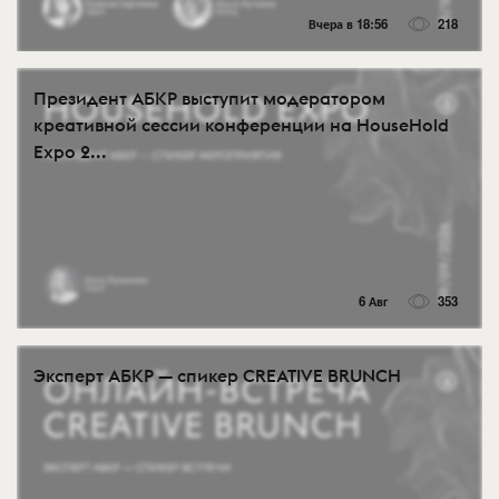
Вчера в 18:56
218
Президент АБКР выступит модератором
креативной сессии конференции на HouseHold
Expo 2...
6 Авг
353
Эксперт АБКР — спикер CREATIVE BRUNCH