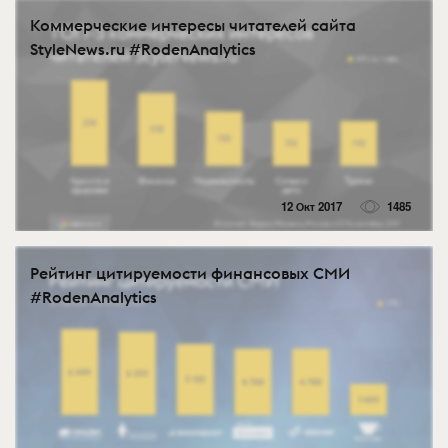
Коммерческие интересы читателей сайта
StyleNews.ru #RodenAnalytics
12 Окт 2017
1485
Рейтинг цитируемости финансовых СМИ
#RodenAnalytics