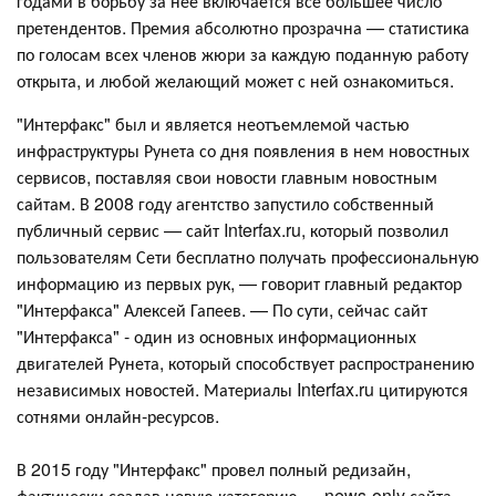
годами в борьбу за нее включается все большее число
претендентов. Премия абсолютно прозрачна — статистика
по голосам всех членов жюри за каждую поданную работу
открыта, и любой желающий может с ней ознакомиться.
"Интерфакс" был и является неотъемлемой частью
инфраструктуры Рунета со дня появления в нем новостных
сервисов, поставляя свои новости главным новостным
сайтам. В 2008 году агентство запустило собственный
публичный сервис — сайт Interfax.ru, который позволил
пользователям Сети бесплатно получать профессиональную
информацию из первых рук, — говорит главный редактор
"Интерфакса" Алексей Гапеев. — По сути, сейчас сайт
"Интерфакса" - один из основных информационных
двигателей Рунета, который способствует распространению
независимых новостей. Материалы Interfax.ru цитируются
сотнями онлайн-ресурсов.
В 2015 году "Интерфакс" провел полный редизайн,
фактически создав новую категорию — news-only сайта,