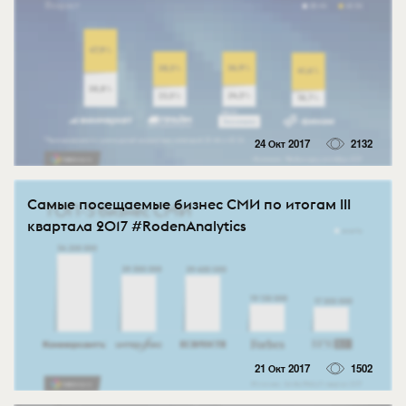
24 Окт 2017
2132
Самые посещаемые бизнес СМИ по итогам III
квартала 2017 #RodenAnalytics
21 Окт 2017
1502