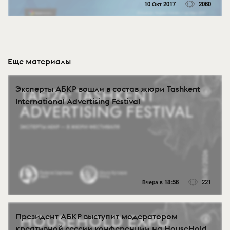
10 Окт 2017
2060
Еще материалы
Эксперты АБКР вошли в состав жюри Tashkent
International Advertising Festival
Вчера в 18:56
221
Президент АБКР выступит модератором
креативной сессии конференции на HouseHold