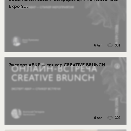
Expo 2...
6 Авг
361
Эксперт АБКР — спикер CREATIVE BRUNCH
6 Авг
329