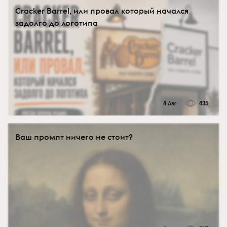
Cracker Barrel, или провал который начался
задолго до логотипа
4 Авг
435
Ваш промпт ничего не стоит?