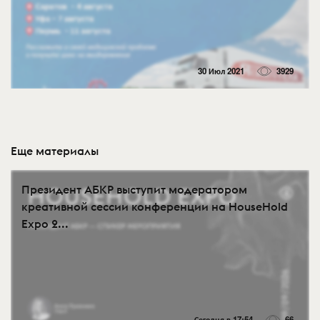
30 Июл 2021
3929
Еще материалы
Президент АБКР выступит модератором
креативной сессии конференции на HouseHold
Expo 2...
Сегодня в 17:54
66