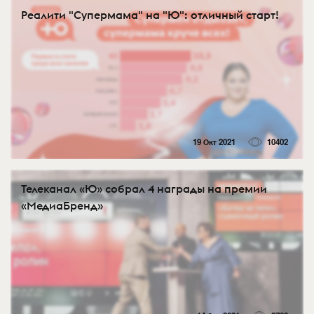
Реалити "Супермама" на "Ю": отличный старт!
19 Окт 2021
10402
Телеканал «Ю» собрал 4 награды на премии
«МедиаБренд»