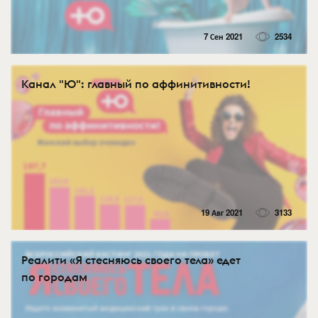
7 Сен 2021
2534
Канал "Ю": главный по аффинитивности!
19 Авг 2021
3133
Реалити «Я стесняюсь своего тела» едет
по городам