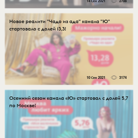
14 Сен 2021
2708
Новое реалити "Чадо из ада" канала "Ю"
стартовало с долей 13,3!
10 Сен 2021
3174
Осенний сезон канала «Ю» стартовал с долей 5,7
по Москве!