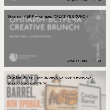
Эксперт АБКР — спикер CREATIVE BRUNCH
Сегодня в 13:50
96
Cracker Barrel, или провал который начался
задолго до логотипа