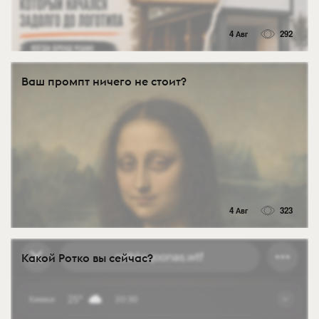
4 Авг
292
Ваш промпт ничего не стоит?
4 Авг
323
Какой Ротко вы сейчас?