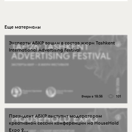
Еще материалы
Эксперты АБКР вошли в состав жюри Tashkent
International Advertising Festival
Вчера в 18:56
101
Президент АБКР выступит модератором
креативной сессии конференции на HouseHold
Expo 2...