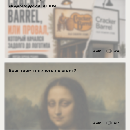
задолго до логотипа
4 Авг
384
Ваш промпт ничего не стоит?
4 Авг
416