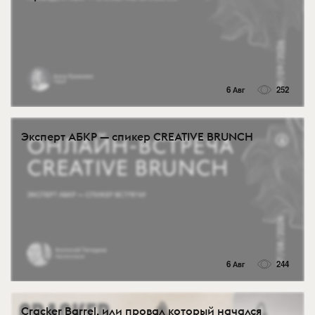
6 Авг
252
Эксперт АБКР — спикер CREATIVE BRUNCH
6 Авг
244
Cracker Barrel, или провал который начался