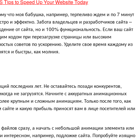
Tips to Speed Up Your Website Today
тому что моя бабушка, например, терпеливо ждем и по 7 минут
ыстро и эффектно. Забота владельцев и разработчиков сайта –
ждение от сайта, но и 100% функциональность. Если ваш сайт
щим кодом при перезагрузке страницы или высоким
простых советов по ускорению. Уделите свое время каждому из
ятся и быстры, как молния.
ций последних лет. Не оставайтесь позади конкурентов,
икогда не загрузятся. Начните с аккуратных анимационных
более крупным и сложным анимациям. Только после того, как
м сайте и какую прибыль приносят вам в лице посетителей или
 файлов сразу, а начать с небольшой анимации элемента или
м и интересном, например, подложке сайта. Попробуйте изящно