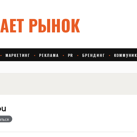
ou
аться