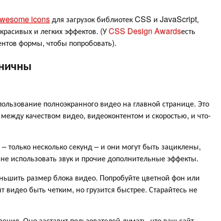
Awesome icons
для загрузок библиотек CSS и JavaScript,
красивых и легких эффектов. (У
CSS Design Awards
есть
нтов формы, чтобы попробовать).
оничны
ользование полноэкранного видео на главной странице. Это
 между качеством видео, видеоконтентом и скоростью, и что-
– только несколько секунд – и они могут быть зациклены,
не использовать звук и прочие дополнительные эффекты.
ньшить размер блока видео. Попробуйте цветной фон или
 видео быть четким, но грузится быстрее. Старайтесь не
ения. Оно заставит пользователей думать, что ваш сайт