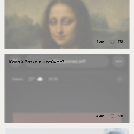
4 Авг
372
Какой Ротко вы сейчас?
4 Авг
338