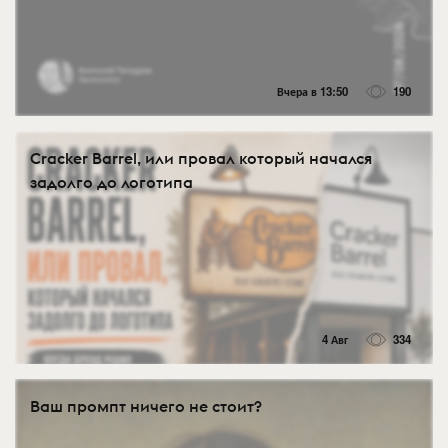
Вчера в 13:50
190
Cracker Barrel, или провал который начался
задолго до логотипа
4 Авг
334
Ваш промпт ничего не стоит?