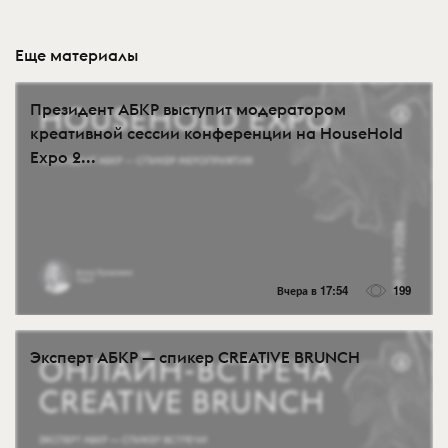
Еще материалы
Президент АБКР выступит модератором
креативной сессии конференции на HouseHold
Expo 2...
Вчера в 17:54
199
Эксперт АБКР — спикер CREATIVE BRUNCH