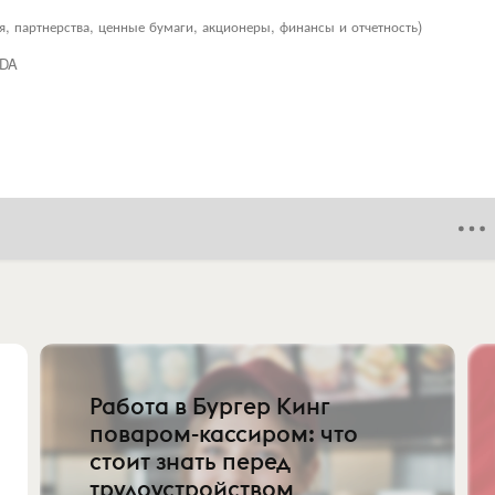
я, партнерства, ценные бумаги, акционеры, финансы и отчетность)
DA
Работа в Бургер Кинг
поваром-кассиром: что
стоит знать перед
трудоустройством