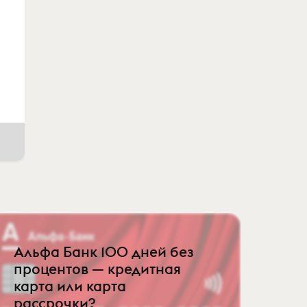
Альфа Банк 100 дней без
процентов — кредитная
карта или карта
рассрочки?