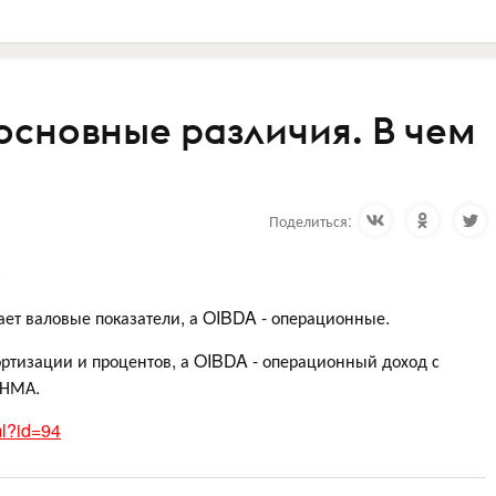
основные различия. В чем
Поделиться:
.
вает валовые показатели, а OIBDA - операционные.
ортизации и процентов, а OIBDA - операционный доход с
 НМА.
tml?id=94