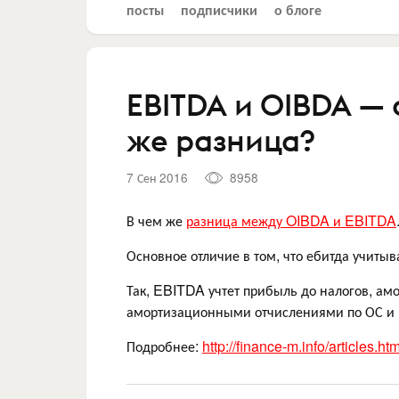
посты
подписчики
о блоге
EBITDA и OIBDA — 
же разница?
7 Сен 2016
8958
В чем же
разница между OIBDA и EBITDA
Основное отличие в том, что ебитда учиты
Так, EBITDA учтет прибыль до налогов, ам
амортизационными отчислениями по ОС и
Подробнее:
http://finance-m.info/articles.h