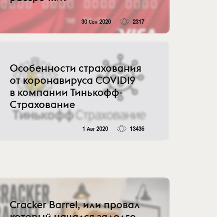
30 Сен 2020
2317
Особенности страхования
от коронавируса COVID19
в компании Тинькофф-
Страхование
1 Авг 2020
13436
Cracker Barrel, или провал
который начался задолго