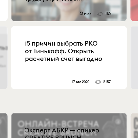
28 Июл
189
15 причин выбрать РКО
от Тинькофф. Открыть
расчетный счет выгодно
17 Авг 2020
2157
Эксперт АБКР — спикер
CREATIVE BRUNCH