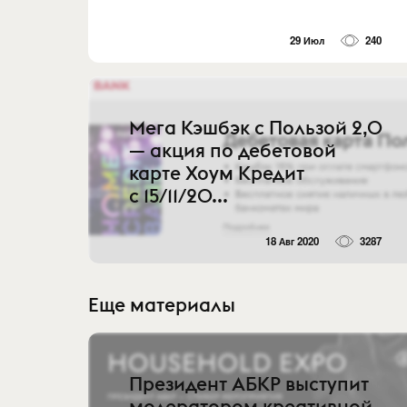
29 Июл
240
Мега Кэшбэк с Пользой 2,0
— акция по дебетовой
карте Хоум Кредит
с 15/11/20...
18 Авг 2020
3287
Еще материалы
Президент АБКР выступит
модератором креативной